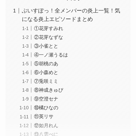
ぶいすぽっ！全メンバーの炎上一覧！気
になる炎上エピソードまとめ
①花芽すみれ
②花芽なずな
③小雀とと
④一ノ瀬うるは
⑤胡桃のあ
⑥小森めと
⑦兎咲ミミ
⑧神成きゅぴ
⑨空澄セナ
⑩橘ひなの
⑪英リサ
⑫如月れん
⑬八雲べに