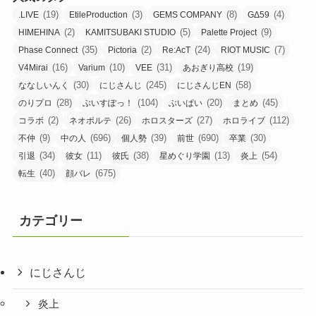
(19)
(3)
(8)
(4)
.LIVE
EtileProduction
GEMS COMPANY
GΔ59
(2)
(5)
(9)
HIMEHINA
KAMITSUBAKI STUDIO
Palette Project
(35)
(2)
(24)
(7)
Phase Connect
Pictoria
Re:AcT
RIOT MUSIC
(16)
(10)
(31)
(19)
V4Mirai
Varium
VEE
あおぎり高校
(30)
(245)
(58)
ななしいんく
にじさんじ
にじさんじEN
(28)
(104)
(20)
(45)
のりプロ
ぶいすぽっ！
ぶいぱい
まとめ
(2)
(26)
(27)
(112)
コラボ
ネオポルテ
ホロスターズ
ホロライブ
(9)
(696)
(39)
(690)
(30)
不仲
中の人
個人勢
前世
卒業
(34)
(11)
(38)
(13)
(54)
引退
彼女
彼氏
星めぐり学園
炎上
(40)
(675)
転生
顔バレ
カテゴリー
にじさんじ
炎上