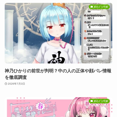
星めぐり学園
神乃ひかりの前世が判明？中の人の正体や顔バレ情報
を徹底調査
2026年7月3日
星めぐり学園