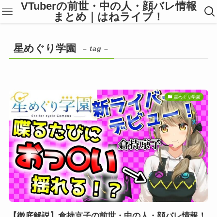
VTuberの前世・中の人・顔バレ情報
まとめ｜はねライブ！
星めぐり学園
– tag –
星めぐり学園
【徹底解説】倉持京子の前世・中の人・顔バレ情報！