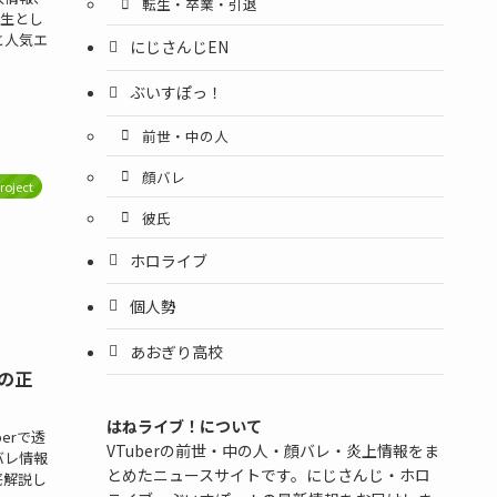
転生・卒業・引退
2期生とし
と人気エ
にじさんじEN
ぶいすぽっ！
前世・中の人
顔バレ
Project
彼氏
ホロライブ
個人勢
あおぎり高校
の正
はねライブ！について
berで透
VTuberの前世・中の人・顔バレ・炎上情報をま
バレ情報
とめたニュースサイトです。にじさんじ・ホロ
底解説し