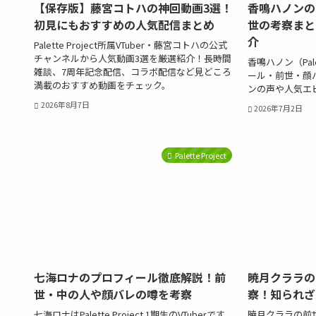
【保存版】藤宮コトハの神回動画3選！
香鳴ハノンの
初見にもおすすめの人気配信まとめ
世の考察まと
介
Palette Project所属VTuber・藤宮コトハの公式
チャンネルから人気動画3選を厳選紹介！長時間
香鳴ハノン（Pale
雑談、7周年記念配信、コラボ配信など見どころ
ール・前世・顔
満載のおすすめ動画をチェック。
ンの声や人気エ
2026年8月7日
2026年7月2日
Palette Project
七海ロナのプロフィール徹底解説！前
暁月クララの
世・中の人や顔バレの噂を考察
察！知られざ
七海ロナはPalette Project 1期生のVTuberです。
暁月クララの前