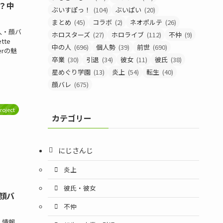
？中
ぶいすぽっ！
(104)
ぶいぱい
(20)
まとめ
(45)
コラボ
(2)
ネオポルテ
(26)
人・顔バ
ホロスターズ
(27)
ホロライブ
(112)
不仲
(9)
te
中の人
(696)
個人勢
(39)
前世
(690)
erの魅
卒業
(30)
引退
(34)
彼女
(11)
彼氏
(38)
星めぐり学園
(13)
炎上
(54)
転生
(40)
顔バレ
(675)
Project
カテゴリー
にじさんじ
炎上
彼氏・彼女
顔バ
不仲
人情報、