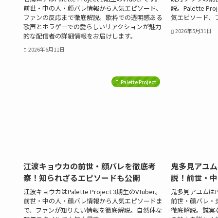
前世・中の人・顔バレ情報から人気エピソード、
説。Palette P
ファンの反応まで徹底解説。歌枠での透明感ある
気エピソード、
歌声とホラゲーでの愛らしいリアクションが魅力
2026年5月31日
的な配信者の詳細情報をお届けします。
2026年6月11日
Palette Project
江波キョウカの前世・顔バレを徹底考
鬼多見アユム
察！知られざるエピソードも公開
説！前世・中
江波キョウカはPalette Project 3期生のVTuber。
鬼多見アユムはPale
前世・中の人・顔バレ情報から人気エピソードま
前世・顔バレ・
で、ファンが知りたい情報を徹底解説。自然体な
徹底解説。誠実