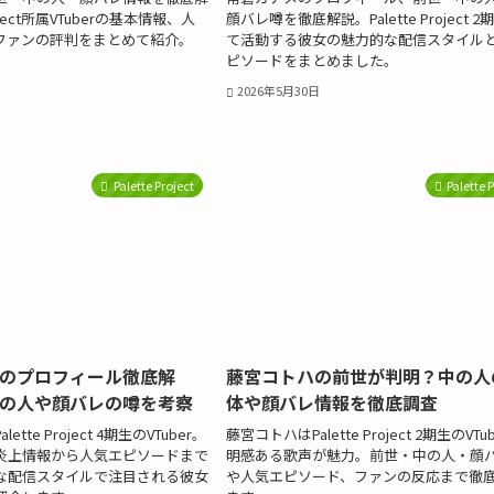
roject所属VTuberの基本情報、人
顔バレ噂を徹底解説。Palette Project 
ファンの評判をまとめて紹介。
て活動する彼女の魅力的な配信スタイル
ピソードをまとめました。
2026年5月30日
Palette Project
Palette 
のプロフィール徹底解
藤宮コトハの前世が判明？中の人
の人や顔バレの噂を考察
体や顔バレ情報を徹底調査
tte Project 4期生のVTuber。
藤宮コトハはPalette Project 2期生のVTu
炎上情報から人気エピソードまで
明感ある歌声が魅力。前世・中の人・顔
な配信スタイルで注目される彼女
や人気エピソード、ファンの反応まで徹