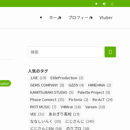
ホーム
プロフィール
Vtuber
人気のタグ
.LIVE
(19)
EtileProduction
(3)
Project
GEMS COMPANY
(8)
GΔ59
(4)
HIMEHINA
(2)
KAMITSUBAKI STUDIO
(5)
Palette Project
(9)
Phase Connect
(35)
Pictoria
(2)
Re:AcT
(24)
RIOT MUSIC
(7)
V4Mirai
(16)
Varium
(10)
VEE
(31)
あおぎり高校
(19)
ななしいんく
(30)
にじさんじ
(245)
にじさんじEN
(58)
のりプロ
(28)