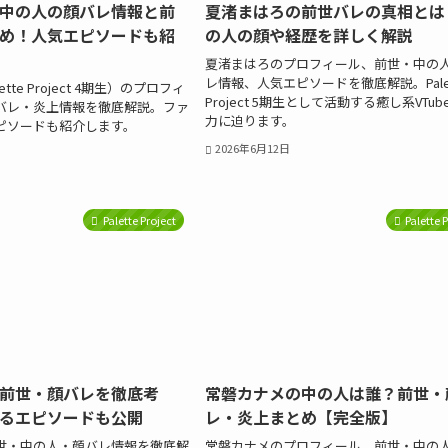
中の人の顔バレ情報と前
夏渚まはろの前世バレの真相とは
め！人気エピソードも紹
の人の顔や経歴を詳しく解説
夏渚まはろのプロフィール、前世・中の
レ情報、人気エピソードを徹底解説。Palet
tte Project 4期生）のプロフィ
Project 5期生として活動する癒し系VTub
バレ・炎上情報を徹底解説。ファ
力に迫ります。
ピソードも紹介します。
2026年6月12日
Palette Project
Palette 
前世・顔バレを徹底考
常磐カナメの中の人は誰？前世・
るエピソードも公開
レ・炎上まとめ【完全版】
世・中の人・顔バレ情報を徹底解
常磐カナメのプロフィール、前世・中の