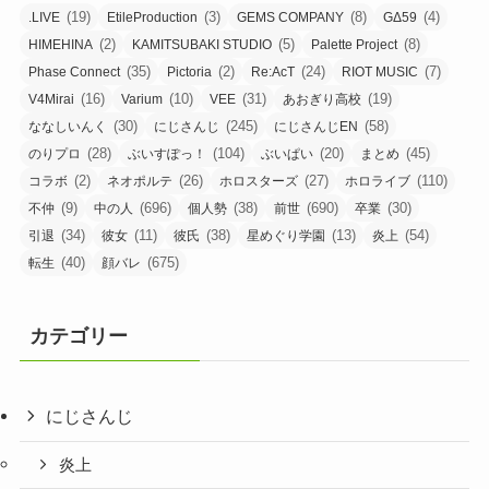
(19)
(3)
(8)
(4)
.LIVE
EtileProduction
GEMS COMPANY
GΔ59
(2)
(5)
(8)
HIMEHINA
KAMITSUBAKI STUDIO
Palette Project
(35)
(2)
(24)
(7)
Phase Connect
Pictoria
Re:AcT
RIOT MUSIC
(16)
(10)
(31)
(19)
V4Mirai
Varium
VEE
あおぎり高校
(30)
(245)
(58)
ななしいんく
にじさんじ
にじさんじEN
(28)
(104)
(20)
(45)
のりプロ
ぶいすぽっ！
ぶいぱい
まとめ
(2)
(26)
(27)
(110)
コラボ
ネオポルテ
ホロスターズ
ホロライブ
(9)
(696)
(38)
(690)
(30)
不仲
中の人
個人勢
前世
卒業
(34)
(11)
(38)
(13)
(54)
引退
彼女
彼氏
星めぐり学園
炎上
(40)
(675)
転生
顔バレ
カテゴリー
にじさんじ
炎上