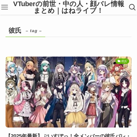
VTuberの前世・中の人・顔バレ情報
まとめ｜はねライブ！
彼氏
– tag –
彼氏
【2025年最新】ぶいすぽっ！全メンバーの彼氏バレ・