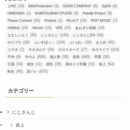
(19)
(3)
(8)
(4)
.LIVE
EtileProduction
GEMS COMPANY
GΔ59
(2)
(5)
(8)
HIMEHINA
KAMITSUBAKI STUDIO
Palette Project
(35)
(2)
(24)
(7)
Phase Connect
Pictoria
Re:AcT
RIOT MUSIC
(16)
(10)
(31)
(19)
V4Mirai
Varium
VEE
あおぎり高校
(30)
(245)
(58)
ななしいんく
にじさんじ
にじさんじEN
(28)
(104)
(20)
(45)
のりプロ
ぶいすぽっ！
ぶいぱい
まとめ
(2)
(26)
(27)
(110)
コラボ
ネオポルテ
ホロスターズ
ホロライブ
(9)
(696)
(38)
(690)
(30)
不仲
中の人
個人勢
前世
卒業
(34)
(11)
(38)
(13)
(54)
引退
彼女
彼氏
星めぐり学園
炎上
(40)
(675)
転生
顔バレ
カテゴリー
にじさんじ
炎上