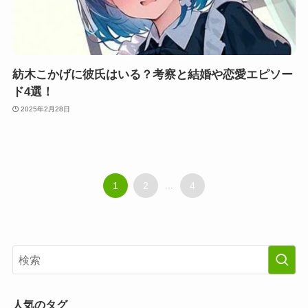
紡木こかげに彼氏はいる？考察と結婚や恋愛エピソー
ド4選！
2025年2月28日
1
2
...
4
人気のタグ