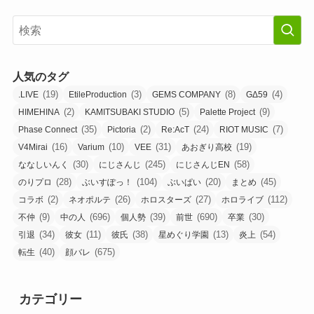
人気のタグ
(19)
(3)
(8)
(4)
.LIVE
EtileProduction
GEMS COMPANY
GΔ59
(2)
(5)
(9)
HIMEHINA
KAMITSUBAKI STUDIO
Palette Project
(35)
(2)
(24)
(7)
Phase Connect
Pictoria
Re:AcT
RIOT MUSIC
(16)
(10)
(31)
(19)
V4Mirai
Varium
VEE
あおぎり高校
(30)
(245)
(58)
ななしいんく
にじさんじ
にじさんじEN
(28)
(104)
(20)
(45)
のりプロ
ぶいすぽっ！
ぶいぱい
まとめ
(2)
(26)
(27)
(112)
コラボ
ネオポルテ
ホロスターズ
ホロライブ
(9)
(696)
(39)
(690)
(30)
不仲
中の人
個人勢
前世
卒業
(34)
(11)
(38)
(13)
(54)
引退
彼女
彼氏
星めぐり学園
炎上
(40)
(675)
転生
顔バレ
カテゴリー