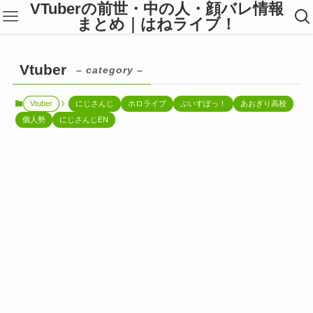
VTuberの前世・中の人・顔バレ情報
まとめ｜はねライブ！
Vtuber
– category –
Vtuber
にじさんじ
ホロライブ
ぶいすぽっ！
あおぎり高校
個人勢
にじさんじEN