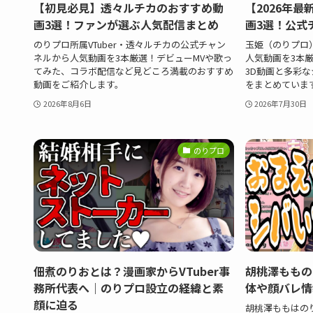
【初見必見】透々ルチカのおすすめ動
【2026年
画3選！ファンが選ぶ人気配信まとめ
画3選！公式
のりプロ所属VTuber・透々ルチカの公式チャン
玉姫（のりプロ）
ネルから人気動画を3本厳選！デビューMVや歌っ
人気動画を3本
てみた、コラボ配信など見どころ満載のおすすめ
3D動画と多彩な
動画をご紹介します。
をまとめていま
2026年8月6日
2026年7月30日
のりプロ
佃煮のりおとは？漫画家からVTuber事
胡桃澤ももの
務所代表へ｜のりプロ設立の経緯と素
体や顔バレ情
顔に迫る
胡桃澤ももはの