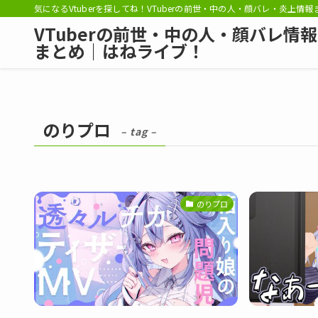
気になるVtuberを探してね！VTuberの前世・中の人・顔バレ・炎上情
VTuberの前世・中の人・顔バレ情報
まとめ｜はねライブ！
のりプロ
– tag –
のりプロ