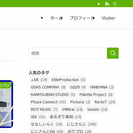
ホーム
プロフィール
Vtuber
人気のタグ
.LIVE
(19)
EtileProduction
(3)
りプロ
GEMS COMPANY
(8)
GΔ59
(4)
HIMEHINA
(2)
KAMITSUBAKI STUDIO
(5)
Palette Project
(8)
Phase Connect
(35)
Pictoria
(2)
Re:AcT
(24)
RIOT MUSIC
(7)
V4Mirai
(16)
Varium
(10)
VEE
(31)
あおぎり高校
(19)
ななしいんく
(30)
にじさんじ
(245)
にじさんじEN
(58)
のりプロ
(28)