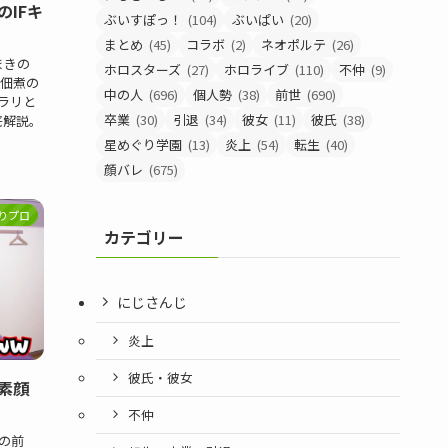
IFキ
ぶいすぽっ！
(104)
ぶいぱい
(20)
まとめ
(45)
コラボ
(2)
ネオポルテ
(26)
まきの
ホロスターズ
(27)
ホロライブ
(110)
不仲
(9)
は佃煮の
中の人
(696)
個人勢
(38)
前世
(690)
ブラリと
卒業
(30)
引退
(34)
彼女
(11)
彼氏
(38)
底解説。
星めぐり学園
(13)
炎上
(54)
転生
(40)
顔バレ
(675)
りプロ
カテゴリー
にじさんじ
炎上
彼氏・彼女
素顔
不仲
の前