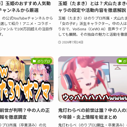
最新】玉姫のおすすめ人気動
玉姫（たまき）とは？犬山たまきの
チャンネルから厳選
ャラの設定や活動内容を徹底解説
の公式YouTubeチャンネルから
玉姫（たまき）はのりプロ所属・犬山た
厳選して紹介！アニメ・コラボ・
「女の子IF」派生キャラクター。中の人
ジャンルで100万回超えの注目作
りおで、VoiSona（CeVIO AI）音声ライ
す。
しても展開。その独自の魅力と活動を徹
2026年7月24日
のりプロ
の
前世が判明？中の人の正
鬼灯わらべの前世は誰？中の人の
報を徹底調査
や年齢・炎上情報を総まとめ
りプロ所属（卒業済み）の元
鬼灯わらべ（のりプロ2期生・卒業済み）