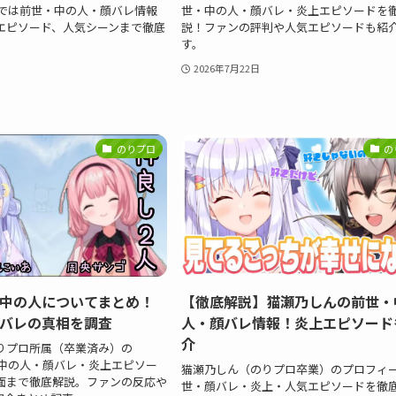
記事では前世・中の人・顔バレ情報
世・中の人・顔バレ・炎上エピソードを
エピソード、人気シーンまで徹底
説！ファンの評判や人気エピソードも紹
す。
2026年7月22日
のりプロ
の
中の人についてまとめ！
【徹底解説】猫瀬乃しんの前世・
バレの真相を調査
人・顔バレ情報！炎上エピソード
介
りプロ所属（卒業済み）の
世・中の人・顔バレ・炎上エピソー
猫瀬乃しん（のりプロ卒業）のプロフィ
面まで徹底解説。ファンの反応や
世・顔バレ・炎上・人気エピソードを徹