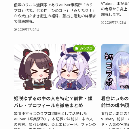
VTuber。本
佃煮のりおは漫画家でありVTuber事務所「のり
の考察から炎上
プロ」代表。代表作「ひめゴト」「みりたり！」
解説します。
から犬山たまき誕生の経緯、顔出し活動の詳細ま
で徹底解説。
2026年7月23日
2026年7月24日
のりプロ
姫咲ゆずるの中の人を特定？前世・顔
看谷にぃあの
バレ・プロフィールを徹底まとめ
前世の噂や顔
姫咲ゆずるはのりプロ1期生として活動した
看谷にぃあはの
VTuber（卒業済み）。本記事では前世・中の人
VTuber。前
の考察、顔バレ情報、炎上エピソード、ファンの
ド・人気の名場