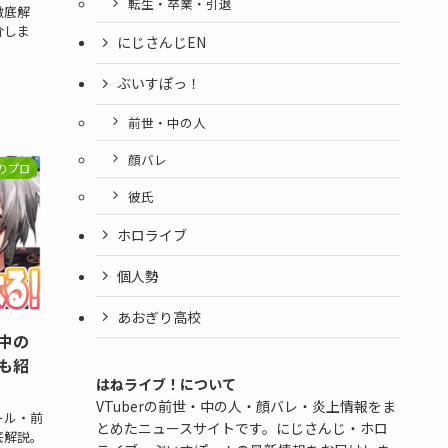
転生・卒業・引退
徹底解
介しま
にじさんじEN
ぶいすぽっ！
前世・中の人
顔バレ
りプロ
彼氏
ホロライブ
個人勢
あおぎり高校
中の
も紹
はねライブ！について
VTuberの前世・中の人・顔バレ・炎上情報をま
ール・前
とめたニュースサイトです。にじさんじ・ホロ
底解説。