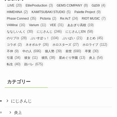
(20)
(3)
(8)
(4)
.LIVE
EtileProduction
GEMS COMPANY
GΔ59
(2)
(5)
(9)
HIMEHINA
KAMITSUBAKI STUDIO
Palette Project
(35)
(2)
(24)
(7)
Phase Connect
Pictoria
Re:AcT
RIOT MUSIC
(16)
(11)
(31)
(19)
V4Mirai
Varium
VEE
あおぎり高校
(30)
(246)
(58)
ななしいんく
にじさんじ
にじさんじEN
(28)
(104)
(21)
(45)
のりプロ
ぶいすぽっ！
ぶいぱい
まとめ
(2)
(26)
(27)
(112)
コラボ
ネオポルテ
ホロスターズ
ホロライブ
(9)
(696)
(39)
(690)
(30)
不仲
中の人
個人勢
前世
卒業
(34)
(11)
(38)
(13)
(54)
引退
彼女
彼氏
星めぐり学園
炎上
(40)
(675)
転生
顔バレ
カテゴリー
にじさんじ
炎上