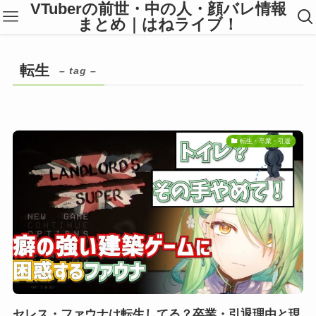
VTuberの前世・中の人・顔バレ情報
まとめ｜はねライブ！
転生
– tag –
転生・卒業・引退
セレス・ファウナは転生してる？卒業・引退理由と現