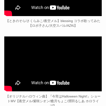
【ときのそら/さくらみこ/夜空メル】blessing コラボ歌ってみた
【ロボ子さん/大空スバル/AZKi】
【オリジナルハロウィン曲】『今宵はHalloween Night!』ショー
トMV【夜空メル/紫咲シオン/癒月ちょこ/潤羽るしあ ホロライ
ブ】