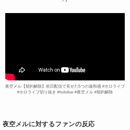
夜空メル【契約解除】前日配信で見せた5つの違和感 #ホロライブ
#ホロライブ切り抜き #hololive #夜空メル #契約解除
夜空メルに対するファンの反応