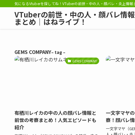
気になるVtuberを探してね！VTuberの前世・中の人・顔バレ・炎上情
VTuberの前世・中の人・顔バレ情報
まとめ｜はねライブ！
GEMS COMPANY
– tag –
GEMS COMPANY
有栖川レイカの中の人の顔バレ情報と
一文字マヤの
前世の考察まとめ！人気エピソードも
察！顔バレ情
紹介
一文字マヤ（GEM
人・顔バレ・炎