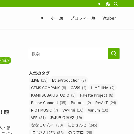
ホーム
プロフィール
Vtuber
MPANY
人気のタグ
.LIVE
(19)
EtileProduction
(3)
GEMS COMPANY
(8)
GΔ59
(4)
HIMEHINA
(2)
KAMITSUBAKI STUDIO
(5)
Palette Project
(8)
Phase Connect
(35)
Pictoria
(2)
Re:AcT
(24)
RIOT MUSIC
(7)
V4Mirai
(16)
Varium
(10)
！顔
VEE
(31)
あおぎり高校
(19)
ななしいんく
(30)
にじさんじ
(245)
の人・顔
にじさんじEN
(58)
のりプロ
(28)
上エピソ