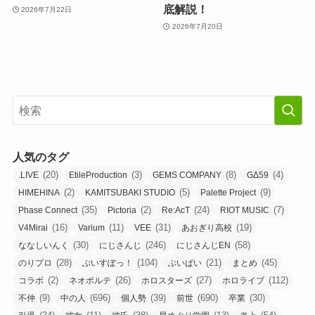
底解説！
2026年7月22日
2026年7月20日
人気のタグ
(20)
(3)
(8)
(4)
.LIVE
EtileProduction
GEMS COMPANY
GΔ59
(2)
(5)
(9)
HIMEHINA
KAMITSUBAKI STUDIO
Palette Project
(35)
(2)
(24)
(7)
Phase Connect
Pictoria
Re:AcT
RIOT MUSIC
(16)
(11)
(31)
(19)
V4Mirai
Varium
VEE
あおぎり高校
(30)
(246)
(58)
ななしいんく
にじさんじ
にじさんじEN
(28)
(104)
(21)
(45)
のりプロ
ぶいすぽっ！
ぶいぱい
まとめ
(2)
(26)
(27)
(112)
コラボ
ネオポルテ
ホロスターズ
ホロライブ
(9)
(696)
(39)
(690)
(30)
不仲
中の人
個人勢
前世
卒業