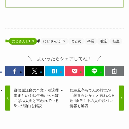
にじさんじEN
にじさんじEN
まとめ
卒業
引退
転生
よかったらシェアしてね！
御伽原江良の卒業・引退理
儒烏風亭らでんの前世が
由まとめ！転生先がへっぽ
「嗣春らいか」と言われる
こばぶ太郎と言われている
理由5選！中の人の顔バレ
5つの理由も解説
情報も解説