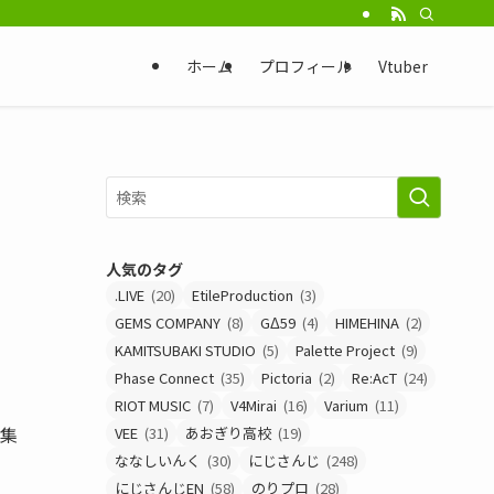
ホーム
プロフィール
Vtuber
人気のタグ
.LIVE
(20)
EtileProduction
(3)
GEMS COMPANY
(8)
GΔ59
(4)
HIMEHINA
(2)
KAMITSUBAKI STUDIO
(5)
Palette Project
(9)
Phase Connect
(35)
Pictoria
(2)
Re:AcT
(24)
RIOT MUSIC
(7)
V4Mirai
(16)
Varium
(11)
を集
VEE
(31)
あおぎり高校
(19)
ななしいんく
(30)
にじさんじ
(248)
にじさんじEN
(58)
のりプロ
(28)