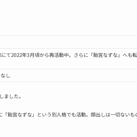
e/Xにて2022年3月頃から再活動中。さらに「飴宮なずな」へも
レなし
了しました。
に「飴宮なずな」という別人格でも活動。顔出しは一切ないも