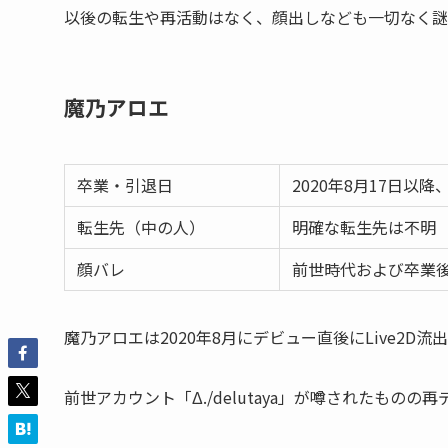
以後の転生や再活動はなく、顔出しなども一切なく謎
魔乃アロエ
卒業・引退日
2020年8月17日
転生先（中の人）
明確な転生先は不明
顔バレ
前世時代および卒業
魔乃アロエは2020年8月にデビュー直後にLive2
前世アカウント「Δ./delutaya」が噂されたも