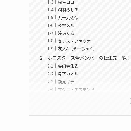
桐生ココ
潤羽るしあ
九十九佐命
夜空メル
湊あくあ
セレス・ファウナ
友人A（えーちゃん）
ホロスターズ全メンバーの転生先一覧
薬師寺朱雀
月下カオル
鏡見キラ
マグニ・デズモンド