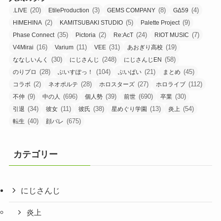
(20)
(3)
(8)
(4)
.LIVE
EtileProduction
GEMS COMPANY
GΔ59
(2)
(5)
(9)
HIMEHINA
KAMITSUBAKI STUDIO
Palette Project
(35)
(2)
(24)
(7)
Phase Connect
Pictoria
Re:AcT
RIOT MUSIC
(16)
(11)
(31)
(19)
V4Mirai
Varium
VEE
あおぎり高校
(30)
(248)
(58)
ななしいんく
にじさんじ
にじさんじEN
(28)
(104)
(21)
(45)
のりプロ
ぶいすぽっ！
ぶいぱい
まとめ
(2)
(28)
(27)
(112)
コラボ
ネオポルテ
ホロスターズ
ホロライブ
(9)
(696)
(39)
(690)
(30)
不仲
中の人
個人勢
前世
卒業
(34)
(11)
(38)
(13)
(54)
引退
彼女
彼氏
星めぐり学園
炎上
(40)
(675)
転生
顔バレ
カテゴリー
にじさんじ
炎上