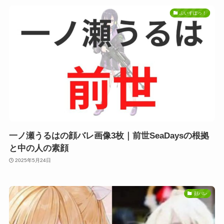
ぶいすぽっ！
一ノ瀬うるはの顔バレ画像3枚｜前世SeaDaysの根拠
と中の人の素顔
2025年5月24日
顔バレ