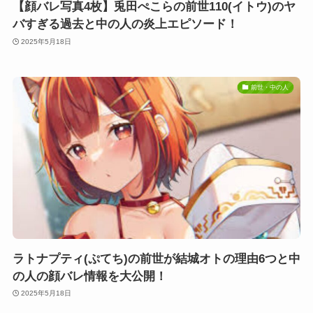
【顔バレ写真4枚】兎田ぺこらの前世110(イトウ)のヤ
バすぎる過去と中の人の炎上エピソード！
2025年5月18日
前世・中の人
ラトナプティ(ぷてち)の前世が結城オトの理由6つと中
の人の顔バレ情報を大公開！
2025年5月18日