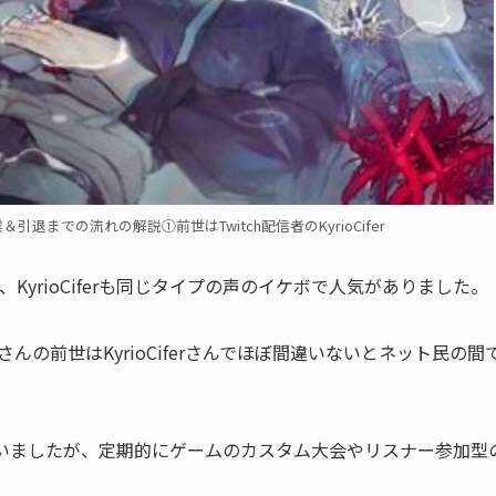
までの流れの解説①前世はTwitch配信者のKyrioCifer
ioCiferも
同じタイプの声
のイケボで人気がありました。
前世はKyrioCiferさんで
ほぼ間違いない
とネット民の間
行っていましたが、定期的にゲームのカスタム大会やリスナー参加型