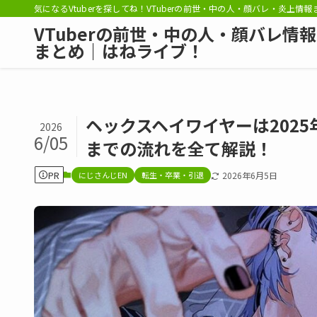
気になるVtuberを探してね！VTuberの前世・中の人・顔バレ・炎上情
VTuberの前世・中の人・顔バレ情報
まとめ｜はねライブ！
ヘックスヘイワイヤーは202
2026
6/05
までの流れを全て解説！
PR
にじさんじEN
転生・卒業・引退
2026年6月5日