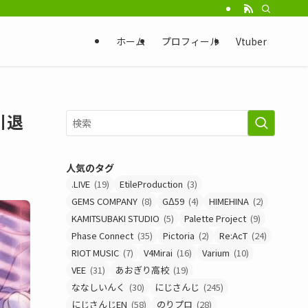
ホーム
プロフィール
Vtuber
引退
人気のタグ
.LIVE
(19)
EtileProduction
(3)
GEMS COMPANY
(8)
GΔ59
(4)
HIMEHINA
(2)
KAMITSUBAKI STUDIO
(5)
Palette Project
(9)
Phase Connect
(35)
Pictoria
(2)
Re:AcT
(24)
RIOT MUSIC
(7)
V4Mirai
(16)
Varium
(10)
VEE
(31)
あおぎり高校
(19)
ななしいんく
(30)
にじさんじ
(245)
にじさんじEN
(58)
のりプロ
(28)