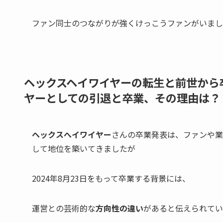
ファン同士の
つながりが強く
けっこうファンがいまし
ヘックスヘイワイヤーの転生と前世から
ヤーとしての引退と卒業、その理由は？
ヘックスへイワイヤー
さんの
卒業発表
は、ファンや業
して地位を築いてきましたが
2024年8月23日
をもって卒業する背景には、
運営との芸術的な
方向性の違い
があると伝えられてい