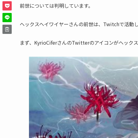
前世については判明
しています。
ヘックスヘイワイヤーさんの前世は、Twitchで活動
まず、KyrioCiferさんのTwitterの
アイコン
がヘック