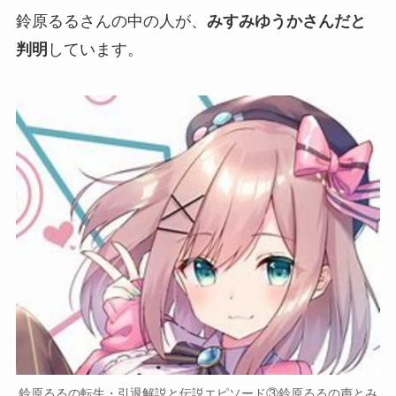
鈴原るるさんの中の人が、
みすみゆうかさんだと
判明
しています。
鈴原るるの転生・引退解説と伝説エピソード③鈴原るるの声とみ