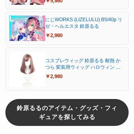
￥5,980
にじWORKS (LIZELULU) B5/40p リ
ゼ・ヘルエスタ 鈴原るる
￥2,980
コスプレウィッグ 鈴原るる 耐熱 か
つら 変装用ウィッグ ハロウィン ク
リスマス 文化祭 お祭り
￥2,980
鈴原るるのアイテム・グッズ・フィ
ギュアを探してみる