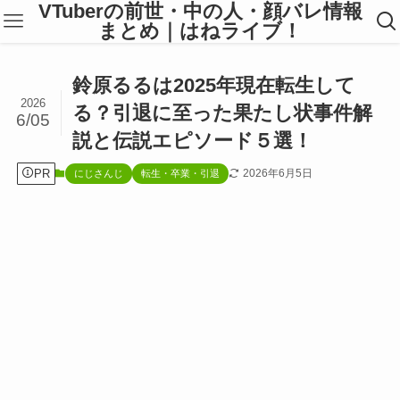
VTuberの前世・中の人・顔バレ情報
まとめ｜はねライブ！
鈴原るるは2025年現在転生して
2026
る？引退に至った果たし状事件解
6/05
説と伝説エピソード５選！
PR
2026年6月5日
にじさんじ
転生・卒業・引退