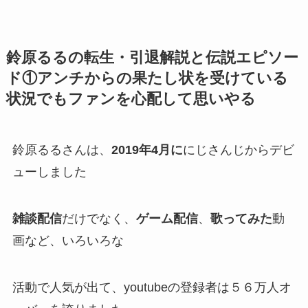
鈴原るるの転生・引退解説と伝説エピソー
ド①アンチからの果たし状を受けている
状況でもファンを心配して思いやる
鈴原るるさんは、
2019年4月に
にじさんじからデビ
ューしました
雑談配信
だけでなく、
ゲーム配信
、
歌ってみた
動
画など、いろいろな
活動で人気が出て、youtubeの登録者は
５６万人オ