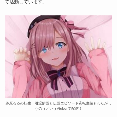
て活動
しています。
鈴原るるの転生・引退解説と伝説エピソード④転生後もわたがし
うのうというVtuberで配信！