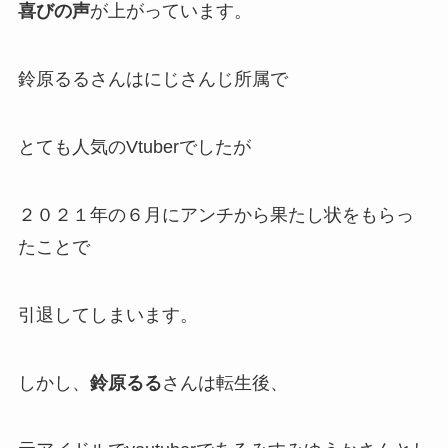
喜びの声
が上がっています。
鈴原るるさんは
にじさんじ
所属で
とても人気のVtuberでしたが
２０２１年の６月にアンチから果たし状をもらっ
たことで
引退してしまいます
。
しかし、
鈴原るる
さんは
転生後
、