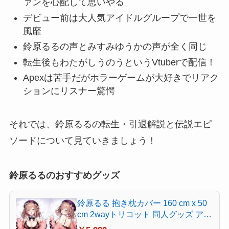
ァンを心配して思いやる
デビュー前は大人気アイドルグループで一世を
風靡
鈴原るるの声とみすみゆうかの声が全く同じ
転生後もわたがしうのうというVtuberで配信！
Apexは苦手だがホラーゲームが大好きでリアク
ションにリスナー驚愕
それでは、鈴原るるの転生・引退解説と伝説エピ
ソードについて見ていきましょう！
鈴原るるのおすすめグッズ
鈴原るる 抱き枕カバー 160 cm x 50
cm 2wayトリコット 同人グッズ アニ
メ [並行輸入品]