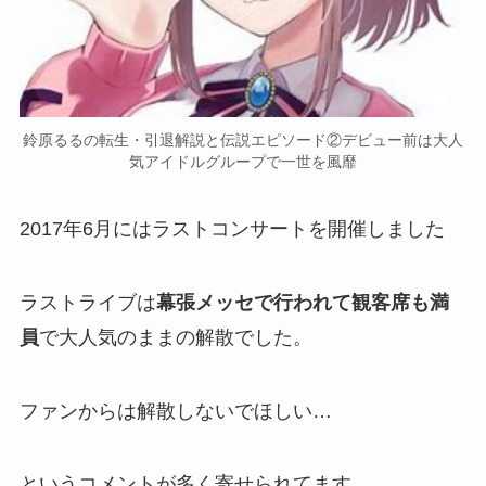
鈴原るるの転生・引退解説と伝説エピソード②デビュー前は大人
気アイドルグループで一世を風靡
2017年6月にはラストコンサートを開催
しました
ラストライブは
幕張メッセで行われて観客席も満
員
で大人気のままの解散でした。
ファンからは
解散しないでほしい…
というコメントが多く寄せられてます。