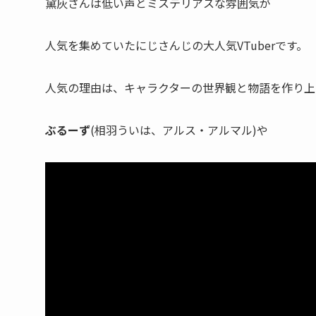
黛灰さんは
低い声
と
ミステリアス
な雰囲気が
人気を集めていたにじさんじの大人気VTuberです。
人気の理由は、
キャラクターの世界観
と
物語
を作り上
ぶるーず
(相羽ういは、アルス・アルマル)や