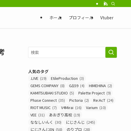
ホーム
プロフィール
Vtuber
考
人気のタグ
.LIVE
(19)
EtileProduction
(3)
GEMS COMPANY
(8)
GΔ59
(4)
HIMEHINA
(2)
KAMITSUBAKI STUDIO
(5)
Palette Project
(9)
Phase Connect
(35)
Pictoria
(2)
Re:AcT
(24)
RIOT MUSIC
(7)
V4Mirai
(16)
Varium
(10)
VEE
(31)
あおぎり高校
(19)
ななしいんく
(30)
にじさんじ
(245)
にじさんじEN
(58)
のりプロ
(28)