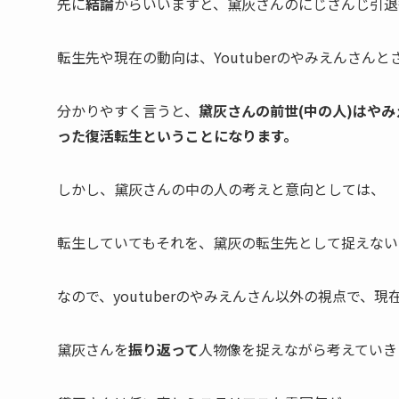
先に
結論
からいいますと、黛灰さんのにじさんじ
引退
転生先や現在の動向
は、Youtuberのやみえんさん
分かりやすく言うと、
黛灰さんの前世(中の人)はや
った復活転生ということになります。
しかし、黛灰さんの中の人の考えと意向としては、
転生していてもそれを、黛灰の転生先として捉えない
なので、youtuberのやみえんさん以外の視点で、
現
黛灰さんを
振り返って
人物像を捉えながら考えていき