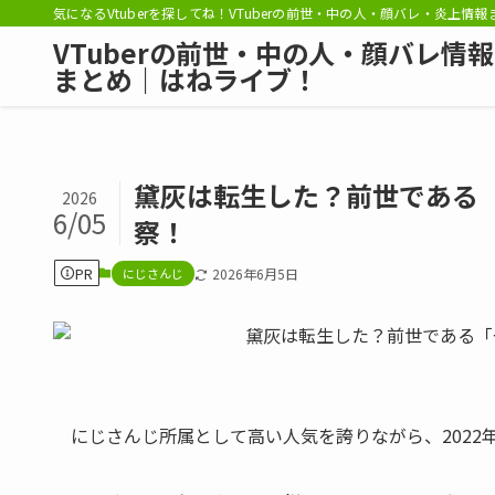
気になるVtuberを探してね！VTuberの前世・中の人・顔バレ・炎上情
VTuberの前世・中の人・顔バレ情報
まとめ｜はねライブ！
黛灰は転生した？前世である
2026
6/05
察！
PR
にじさんじ
2026年6月5日
にじさんじ所属として高い人気を誇りながら、2022年に