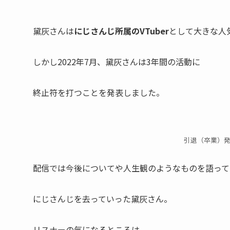
黛灰さんは
にじさんじ所属のVTuber
として大きな人
しかし2022年7月、黛灰さんは3年間の活動に
終止符
を打つことを発表しました。
引退（卒業）
配信では今後についてや人生観のようなものを語って
にじさんじを去っていった黛灰さん。
リスナーの気になるところは