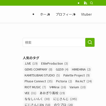
ホーム
プロフィール
Vtuber
人気のタグ
.LIVE
(19)
EtileProduction
(3)
GEMS COMPANY
(8)
GΔ59
(4)
HIMEHINA
(2)
KAMITSUBAKI STUDIO
(5)
Palette Project
(9)
Phase Connect
(35)
Pictoria
(2)
Re:AcT
(24)
RIOT MUSIC
(7)
V4Mirai
(16)
Varium
(10)
VEE
(31)
あおぎり高校
(19)
ななしいんく
(30)
にじさんじ
(245)
にじさんじEN
(58)
のりプロ
(28)