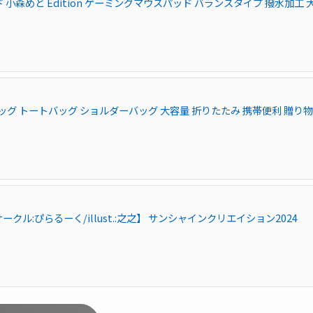
ッド 小森めと Edition ゲーミングマウスパッド バランスタイプ 撥水加工 
ッグ トートバッグ ショルダーバッグ 大容量 折りたたみ 携帯便利 贈り物
サークル:ぴらるーく/illust.:之之】 サンシャインクリエイション2024