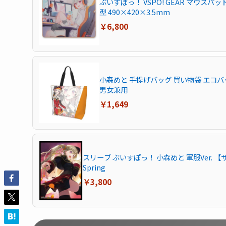
ぶいすぽっ！ VSPO! GEAR マウスパ
型 490×420×3.5mm
￥6,800
小森めと 手提げバッグ 買い物袋 エコバ
男女兼用
￥1,649
スリーブ ぶいすぽっ！ 小森めと 軍服Ver. 【
Spring
￥3,800