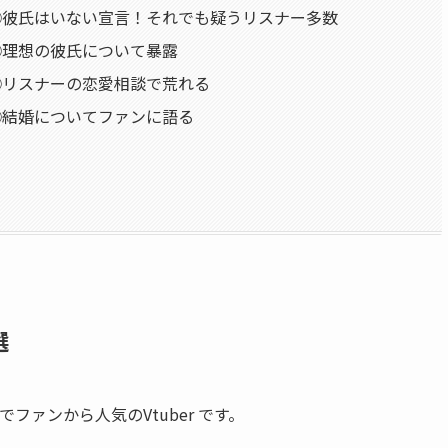
①彼氏はいない宣言！それでも疑うリスナー多数
②理想の彼氏について暴露
③リスナーの恋愛相談で荒れる
④結婚についてファンに語る
選
ァンから人気のVtuber です。