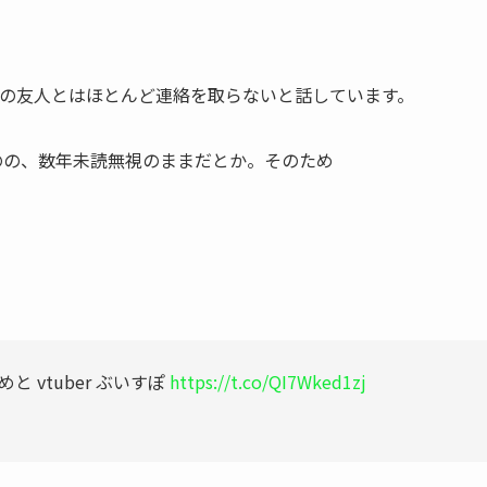
の友人とは
ほとんど連絡を取らない
と話しています。
のの、数年未読無視のままだとか。そのため
 vtuber ぶいすぽ
https://t.co/QI7Wked1zj