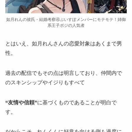
如月れんの彼氏・結婚考察④ぶいすぽメンバーにモテモテ！姉御
系王子ポジの人気者
とはいえ、如月れんさんの
恋愛対象はあくまで男
性。
過去の配信でもその点は明言しており、仲間内で
のスキンシップやイジりもすべて
“友情や信頼”
に基づくものであることが明白で
す。
だからこそ、れんくんに好意を向ける側も過度に