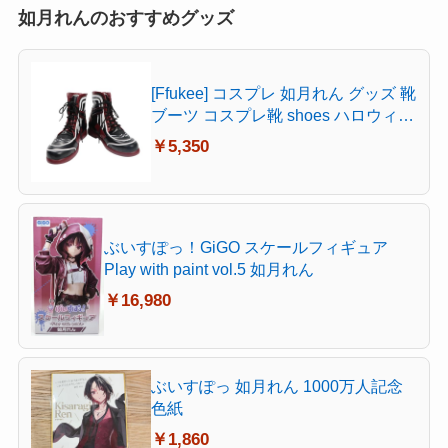
如月れんのおすすめグッズ
[Ffukee] コスプレ 如月れん グッズ 靴
ブーツ コスプレ靴 shoes ハロウィン
お祭り(23.5CM)
￥5,350
ぶいすぽっ！GiGO スケールフィギュア
Play with paint vol.5 如月れん
￥16,980
ぶいすぽっ 如月れん 1000万人記念
色紙
￥1,860