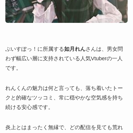
ぶいすぽっ！に所属する
如月れん
さんは、男女問
わず幅広い層に支持されている人気Vtuberの一人
です。
れんくんの魅力は何と言っても、落ち着いたトー
クと的確なツッコミ、常に穏やかな空気感を持ち
続ける
安心感
です。
炎上とはまったく無縁
で、どの配信を見ても荒れ