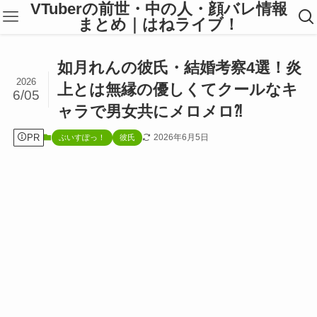
VTuberの前世・中の人・顔バレ情報
まとめ｜はねライブ！
如月れんの彼氏・結婚考察4選！炎
2026
上とは無縁の優しくてクールなキ
6/05
ャラで男女共にメロメロ⁈
PR
2026年6月5日
ぶいすぽっ！
彼氏