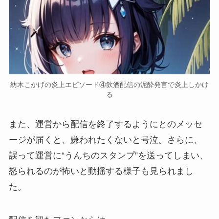
紡木こかげの炎上エピソード④飲酒配信の泥酔発言で炎上しかけ
る
また、運営から配信を終了するようにとのメッセ
ージが届くと、
嫌われたくない
と号泣。さらに、
誤って運営に
“うんちのスタンプ”
を送ってしまい、
怒られるのが怖いと動揺する様子も見られまし
た。