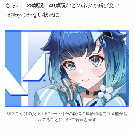
さらに、
28歳説、40歳説
などのネタが飛び交い、
収拾がつかない状況に。
紡木こかげの炎上エピソード①AVA配信の年齢議論でコメ欄が荒
れてることについて苦言を呈す