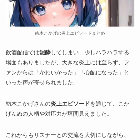
紡木こかげの炎上エピソードまとめ
飲酒配信では
泥酔
してしまい、少しハラハラする
場面もありましたが、
大きな炎上
には至らず、フ
ァンからは
「かわいかった」「心配になった」
と
いった声が寄せられました。
紡木こかげさんの
炎上エピソード
を通じて、こか
げんぬの人柄や対応力が垣間見えました。
これからもリスナーとの交流を大切にしながら、