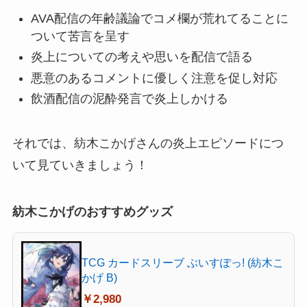
AVA配信の年齢議論でコメ欄が荒れてることに
ついて苦言を呈す
炎上についての考えや思いを配信で語る
悪意のあるコメントに優しく注意を促し対応
飲酒配信の泥酔発言で炎上しかける
それでは、紡木こかげさんの炎上エピソードにつ
いて見ていきましょう！
紡木こかげのおすすめグッズ
TCG カードスリーブ ぶいすぽっ! (紡木こ
かげ B)
￥2,980