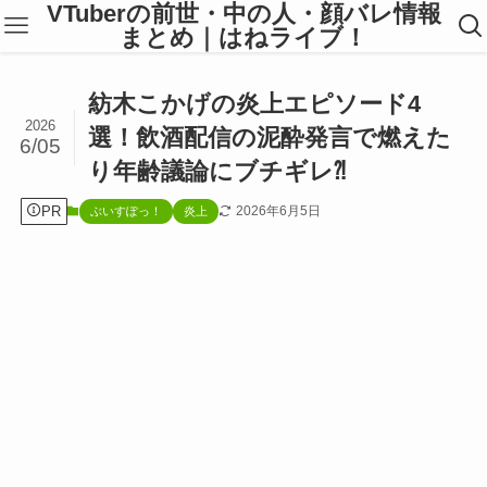
VTuberの前世・中の人・顔バレ情報
まとめ｜はねライブ！
紡木こかげの炎上エピソード4
2026
選！飲酒配信の泥酔発言で燃えた
6/05
り年齢議論にブチギレ⁈
PR
2026年6月5日
ぶいすぽっ！
炎上