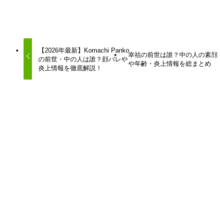
URLをコピーしました！
【2026年最新】Komachi Panko
幸祜の前世は誰？中の人の素顔
の前世・中の人は誰？顔バレや
や年齢・炎上情報を総まとめ
炎上情報を徹底解説！
この記事を書いた人
ハネガメッシュ
はねライブの管理人です！
Vtuberの配信をよく見ているので、Vtuberネタの記事を
アップしていきます！