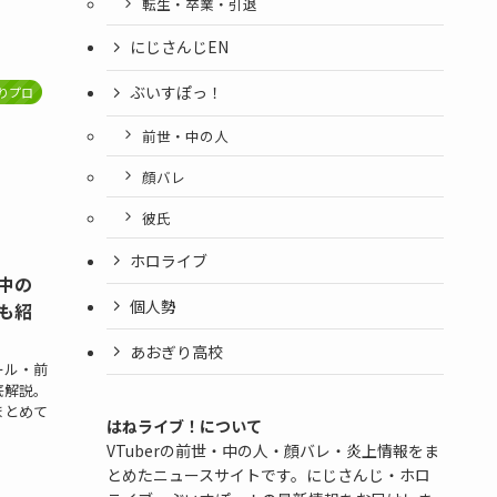
転生・卒業・引退
にじさんじEN
ぶいすぽっ！
りプロ
前世・中の人
顔バレ
彼氏
ホロライブ
中の
個人勢
も紹
あおぎり高校
ール・前
底解説。
まとめて
はねライブ！について
VTuberの前世・中の人・顔バレ・炎上情報をま
とめたニュースサイトです。にじさんじ・ホロ