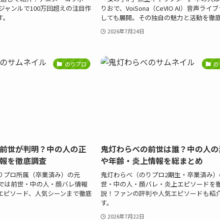
ジャンルで100万回超えの注目作
りおで、VoiSona（CeVIO AI）音声ライ
す。
しても展開。その独自の魅力と活動を徹
2026年7月24日
のりプロ
の
前世が判明？中の人の正
鬼灯わらべの前世は誰？中の人の
報を徹底調査
や年齢・炎上情報を総まとめ
りプロ所属（卒業済み）の元
鬼灯わらべ（のりプロ2期生・卒業済み）
記事では前世・中の人・顔バレ情報
世・中の人・顔バレ・炎上エピソードを
エピソード、人気シーンまで徹底
説！ファンの評判や人気エピソードも紹
す。
2026年7月22日