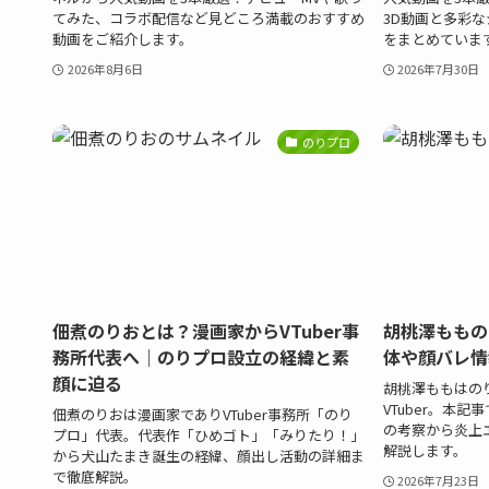
てみた、コラボ配信など見どころ満載のおすすめ
3D動画と多彩な
動画をご紹介します。
をまとめていま
2026年8月6日
2026年7月30日
のりプロ
佃煮のりおとは？漫画家からVTuber事
胡桃澤ももの
務所代表へ｜のりプロ設立の経緯と素
体や顔バレ情
顔に迫る
胡桃澤ももはの
VTuber。本
佃煮のりおは漫画家でありVTuber事務所「のり
の考察から炎上
プロ」代表。代表作「ひめゴト」「みりたり！」
解説します。
から犬山たまき誕生の経緯、顔出し活動の詳細ま
で徹底解説。
2026年7月23日