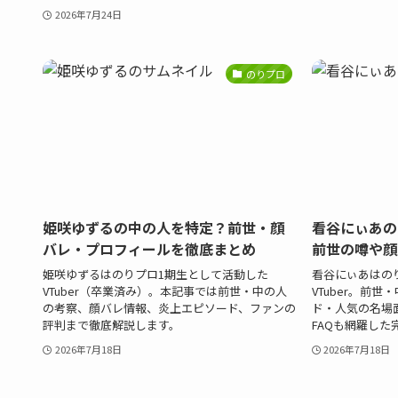
2026年7月24日
のりプロ
姫咲ゆずるの中の人を特定？前世・顔
看谷にぃあの
バレ・プロフィールを徹底まとめ
前世の噂や顔
姫咲ゆずるはのりプロ1期生として活動した
看谷にぃあはの
VTuber（卒業済み）。本記事では前世・中の人
VTuber。前
の考察、顔バレ情報、炎上エピソード、ファンの
ド・人気の名場
評判まで徹底解説します。
FAQも網羅した
2026年7月18日
2026年7月18日