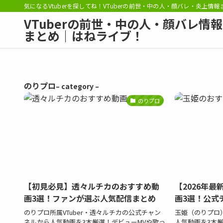
気になるVtuberを探してね！VTuberの前世・中の人・顔バレ・炎上情
VTuberの前世・中の人・顔バレ情報
まとめ｜はねライブ！
のりプロ
– category –
のりプロ
【初見必見】透々ルチカのおすすめ動
【2026年
画3選！ファンが選ぶ人気配信まとめ
画3選！公式
のりプロ所属VTuber・透々ルチカの公式チャン
玉姫（のりプロ）
ネルから人気動画を3本厳選！デビューMVや歌っ
人気動画を3本