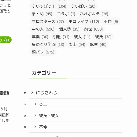
ブラリと
ぶいすぽっ！
(104)
ぶいぱい
(20)
底解説。
まとめ
(45)
コラボ
(2)
ネオポルテ
(26)
ホロスターズ
(27)
ホロライブ
(112)
不仲
(9)
中の人
(696)
個人勢
(39)
前世
(690)
卒業
(30)
引退
(34)
彼女
(11)
彼氏
(38)
りプロ
星めぐり学園
(13)
炎上
(54)
転生
(40)
顔バレ
(675)
カテゴリー
素顔
にじさんじ
炎上
の前
徹底解
彼氏・彼女
介しま
不仲