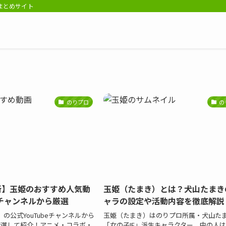
報まとめサイト
のりプロ
の
最新】玉姫のおすすめ人気動
玉姫（たまき）とは？犬山たまきの
チャンネルから厳選
ャラの設定や活動内容を徹底解説
の公式YouTubeチャンネルから
玉姫（たまき）はのりプロ所属・犬山た
厳選して紹介！アニメ・コラボ・
「女の子IF」派生キャラクター。中の人