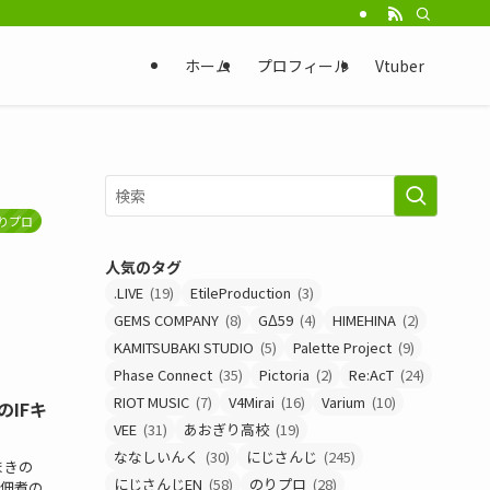
ホーム
プロフィール
Vtuber
りプロ
人気のタグ
.LIVE
(19)
EtileProduction
(3)
GEMS COMPANY
(8)
GΔ59
(4)
HIMEHINA
(2)
KAMITSUBAKI STUDIO
(5)
Palette Project
(9)
Phase Connect
(35)
Pictoria
(2)
Re:AcT
(24)
RIOT MUSIC
(7)
V4Mirai
(16)
Varium
(10)
IFキ
VEE
(31)
あおぎり高校
(19)
ななしいんく
(30)
にじさんじ
(245)
まきの
にじさんじEN
(58)
のりプロ
(28)
は佃煮の