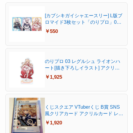
[カブシキガイシャエースリー] L版ブ
ロマイド3枚セット「のりプロ」01/
犬山たまき/稲荷いろは/レグルシュ・
￥550
ライオンハート ** **
のりプロ 03 レグルシュ ライオンハ
ート[描き下ろしイラスト] アクリル
スタンド
￥1,925
くじスクエア VTuberくじ B賞 SNS
風クリアカード アクリルカード レグ
ルシュ・ライオンハート
￥1,920