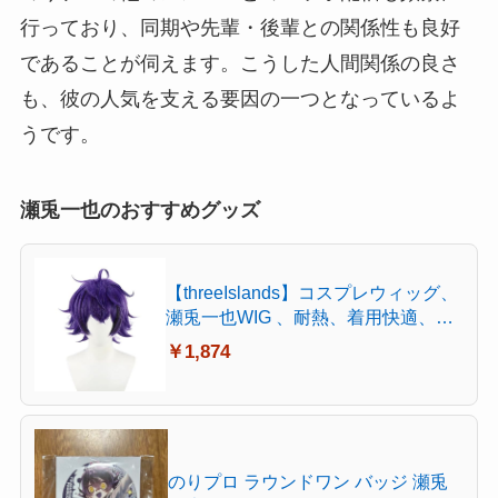
行っており、同期や先輩・後輩との関係性も良好
であることが伺えます。こうした人間関係の良さ
も、彼の人気を支える要因の一つとなっているよ
うです。
瀬兎一也のおすすめグッズ
【threeIslands】コスプレウィッグ、
瀬兎一也WIG 、耐熱、着用快適、絡
みにくい、お手入れ簡単、日常着
￥1,874
用、撮影用装扮、コスプレ専用FH-
SX-5001
のりプロ ラウンドワン バッジ 瀬兎