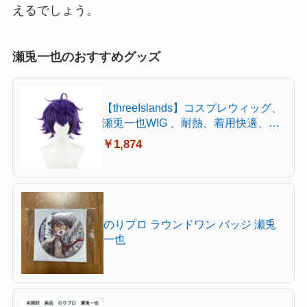
えるでしょう。
瀬兎一也のおすすめグッズ
【threeIslands】コスプレウィッグ、
瀬兎一也WIG 、耐熱、着用快適、絡
みにくい、お手入れ簡単、日常着
￥1,874
用、撮影用装扮、コスプレ専用FH-
SX-5001
のりプロ ラウンドワン バッジ 瀬兎
一也