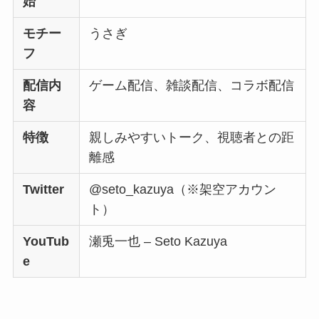
始
モチー
うさぎ
フ
配信内
ゲーム配信、雑談配信、コラボ配信
容
特徴
親しみやすいトーク、視聴者との距
離感
Twitter
@seto_kazuya（※架空アカウン
ト）
YouTub
瀬兎一也 – Seto Kazuya
e