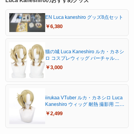
Luca Kaneshiroのおすすめグッズ
EN Luca kaneshiro グッズ8点セット
￥6,380
猫の城 Luca Kaneshiro ルカ・カネシ
ロ コスプレウィッグ バーチャル
YouTuber VTuber 耐熱 かつら アニメ
￥3,000
仮装 コスチューム小物 パーティー
イベント 仮装 コスチュム ウィッグ
ネット付き
iirukaa VTuber ルカ・カネシロ Luca
Kaneshiro ウィッグ 耐熱 撮影用 二次
元 グッズ イベント コスプレ ハロウ
￥2,499
イン 変装 仮装