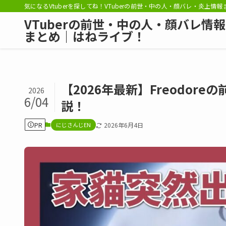
気になるVtuberを探してね！VTuberの前世・中の人・顔バレ・炎上情
VTuberの前世・中の人・顔バレ情報
まとめ｜はねライブ！
【2026年最新】Freodo
2026
6/04
説！
PR
にじさんじEN
2026年6月4日