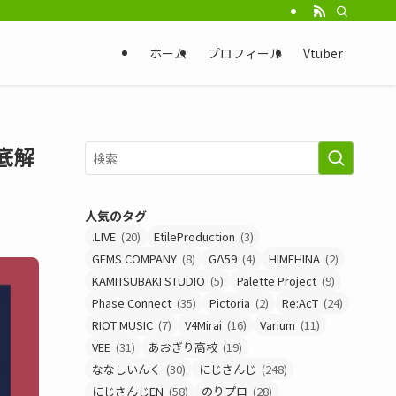
ホーム
プロフィール
Vtuber
底解
人気のタグ
.LIVE
(20)
EtileProduction
(3)
GEMS COMPANY
(8)
GΔ59
(4)
HIMEHINA
(2)
KAMITSUBAKI STUDIO
(5)
Palette Project
(9)
Phase Connect
(35)
Pictoria
(2)
Re:AcT
(24)
RIOT MUSIC
(7)
V4Mirai
(16)
Varium
(11)
VEE
(31)
あおぎり高校
(19)
ななしいんく
(30)
にじさんじ
(248)
にじさんじEN
(58)
のりプロ
(28)