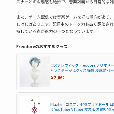
スナーとの距離感も絶妙で、音楽談義から日常的な雑
また、ゲーム配信では音楽ゲームを好む傾向があり、
しばしばあります。配信中のトーク力も高く評価され
持している点が魅力の一つとなっています。
Freodoreのおすすめグッズ
コスプレウィッグ Freodore フリオ
ャラクター 萌えグッズ 撮影 漫遊展 パ
￥2,662
Plazhen コスプレ小物 フリオドール 
ル YouTuber VTuber 変装 仮装 飾り