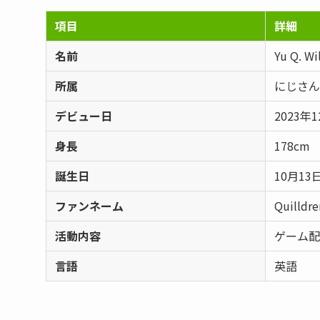
項目
詳細
名前
Yu Q. Wi
所属
にじさんじE
デビュー日
2023年
身長
178cm
誕生日
10月13
ファンネーム
Quilldre
活動内容
ゲーム配
言語
英語