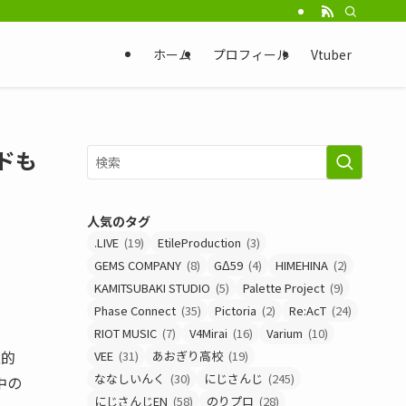
ホーム
プロフィール
Vtuber
ードも
人気のタグ
.LIVE
(19)
EtileProduction
(3)
GEMS COMPANY
(8)
GΔ59
(4)
HIMEHINA
(2)
KAMITSUBAKI STUDIO
(5)
Palette Project
(9)
Phase Connect
(35)
Pictoria
(2)
Re:AcT
(24)
RIOT MUSIC
(7)
V4Mirai
(16)
Varium
(10)
性的
VEE
(31)
あおぎり高校
(19)
ななしいんく
(30)
にじさんじ
(245)
中の
にじさんじEN
(58)
のりプロ
(28)