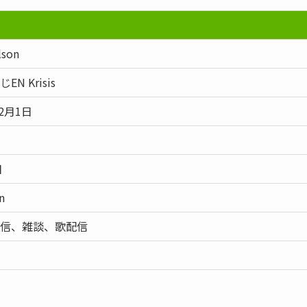
lson
N Krisis
12月1日
日
n
信、雑談、歌配信