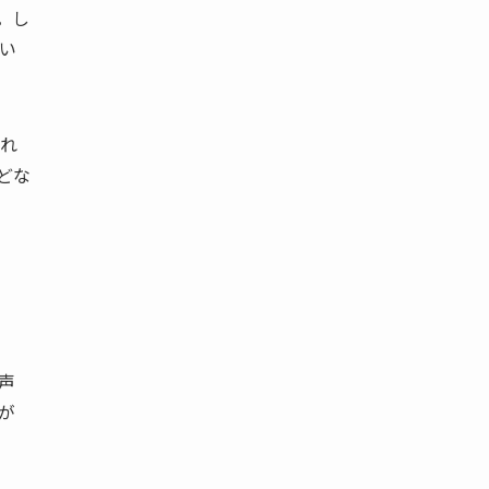
。し
い
れ
どな
声
が