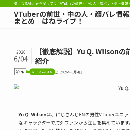
気になるVtuberを探してね！VTuberの前世・中の人・顔バレ・炎上情
VTuberの前世・中の人・顔バレ情報
まとめ｜はねライブ！
【徹底解説】Yu Q. Wils
2026
6/04
紹介
PR
にじさんじEN
2026年6月4日
Yu Q. Wilson
は、にじさんじENの男性VTuberユニ
なキャラクターで海外ファンから注目を集めています。こ