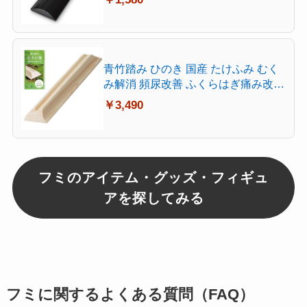
ット おしゃれ 足裏刺激 足踏み 足ツ
ボマッサージ器
青竹踏み ひのき 国産 たけふみ むく
み解消 頻尿改善 ふくらはぎ痛み改善
疲労回復 冷え性対策 立ち仕事対策
￥3,490
偏平足 足つぼマッサージ フットケア
天然木 木製 健康グッズ 日本製 フッ
トマッサージャー 贈り物専用パッケ
ージ ギフト用箱 40㎝×3㎝×8㎝
フミのアイテム・グッズ・フィギュ
アを探してみる
フミ
に関するよくある質問（FAQ）