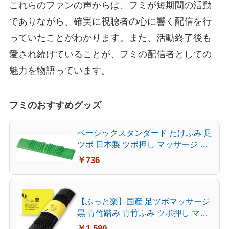
これらのファンの声からは、フミが短期間の活動
でありながら、確実に視聴者の心に響く配信を行
っていたことがわかります。また、活動終了後も
愛され続けていることが、フミの配信者としての
魅力を物語っています。
フミのおすすめグッズ
ベーシックスタンダード たけふみ 足
ツボ 日本製 ツボ押し マッサージ マ
ット 健康グッズ 竹踏み 足つぼ おし
￥736
ゃれ 足裏刺激 足踏み グリーン
【ふっと楽】国産 足ツボマッサージ
黒 青竹踏み 青竹ふみ ツボ押し マッ
ト 竹踏み 竹ふみ たけふみ 足つぼマ
￥1,580