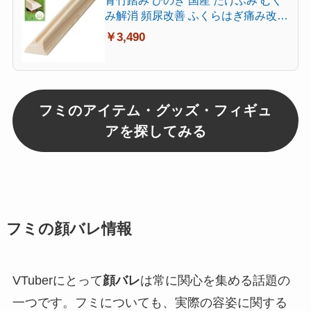
青竹踏み ひのき 国産 たけふみ むく
み解消 頻尿改善 ふくらはぎ痛み改善
疲労回復 冷え性対策 立ち仕事対策
￥3,490
偏平足 足つぼマッサージ フットケア
天然木 木製 健康グッズ 日本製 フッ
トマッサージャー 贈り物専用パッケ
ージ ギフト用箱 40㎝×3㎝×8㎝
フミのアイテム・グッズ・フィギュ
アを探してみる
フミ
の顔バレ情報
VTuberにとって
顔バレ
は常に関心を集める話題の
一つです。フミについても、実際の容姿に関する