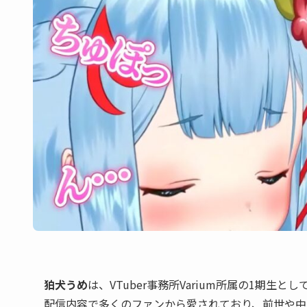
狛犬うめ
は、VTuber事務所Varium所属の1期生
配信内容で多くのファンから愛されており、前世や中