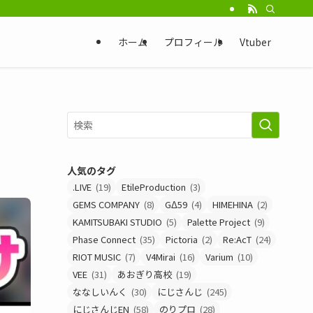
ホーム
プロフィール
Vtuber
人気のタグ
.LIVE
(19)
EtileProduction
(3)
GEMS COMPANY
(8)
GΔ59
(4)
HIMEHINA
(2)
KAMITSUBAKI STUDIO
(5)
Palette Project
(9)
Phase Connect
(35)
Pictoria
(2)
Re:AcT
(24)
RIOT MUSIC
(7)
V4Mirai
(16)
Varium
(10)
VEE
(31)
あおぎり高校
(19)
ななしいんく
(30)
にじさんじ
(245)
にじさんじEN
(58)
のりプロ
(28)