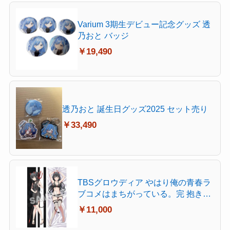
Varium 3期生デビュー記念グッズ 透
乃おと バッジ
￥19,490
透乃おと 誕生日グッズ2025 セット売り
￥33,490
TBSグロウディア やはり俺の青春ラ
ブコメはまちがっている。完 抱き枕
カバー プレミアム 雪乃小悪魔ver. 約
￥11,000
縦160×横50cm 2wayトリコット製