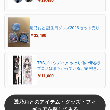
￥19,490
透乃おと 誕生日グッズ2025 セット売り
￥33,490
TBSグロウディア やはり俺の青春ラ
ブコメはまちがっている。完 抱き枕
カバー プレミアム 雪乃小悪魔ver. 約
￥11,000
縦160×横50cm 2wayトリコット製
透乃おとのアイテム・グッズ・フィ
ギュアを探してみる