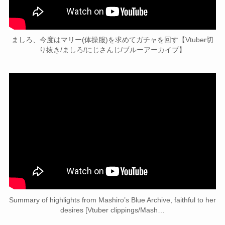
ましろ、今度はマリー(体操服)を求めてガチャを回す【Vtuber切
り抜き/ましろ/にじさんじ/ブルーアーカイブ】
Summary of highlights from Mashiro’s Blue Archive, faithful to her
desires [Vtuber clippings/Mash…