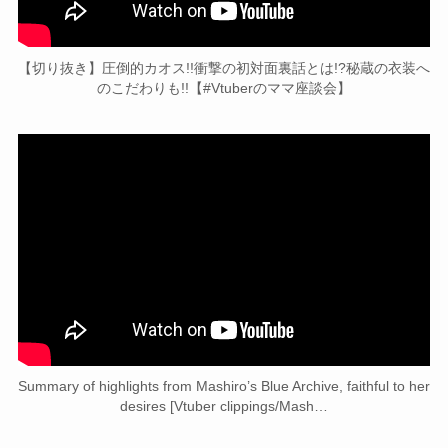
【切り抜き】圧倒的カオス!!衝撃の初対面裏話とは!?秘蔵の衣装へ
のこだわりも!!【#Vtuberのママ座談会】
Summary of highlights from Mashiro’s Blue Archive, faithful to her
desires [Vtuber clippings/Mash…