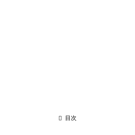
や年齢・炎上情報を総まとめ
）として活動するVTuberで、独特な配信スタイルとキャラクター性で
ァンの間で話題となっている情報を徹底的に解説します。
目次