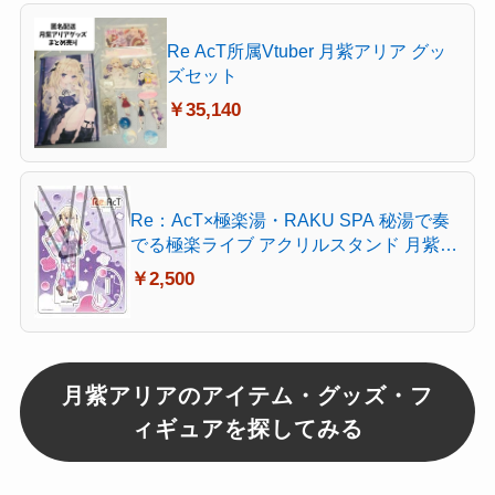
Re AcT所属Vtuber 月紫アリア グッ
ズセット
￥35,140
Re：AcT×極楽湯・RAKU SPA 秘湯で奏
でる極楽ライブ アクリルスタンド 月紫ア
リア
￥2,500
月紫アリアのアイテム・グッズ・フ
ィギュアを探してみる