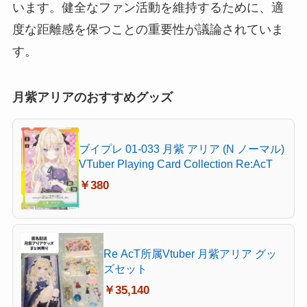
います。健全なファン活動を維持するために、適
度な距離感を保つことの重要性が議論されていま
す。
月紫アリアのおすすめグッズ
ブイプレ 01-033 月紫 アリア (N ノーマル)
VTuber Playing Card Collection Re:AcT
￥380
Re AcT所属Vtuber 月紫アリア グッ
ズセット
￥35,140