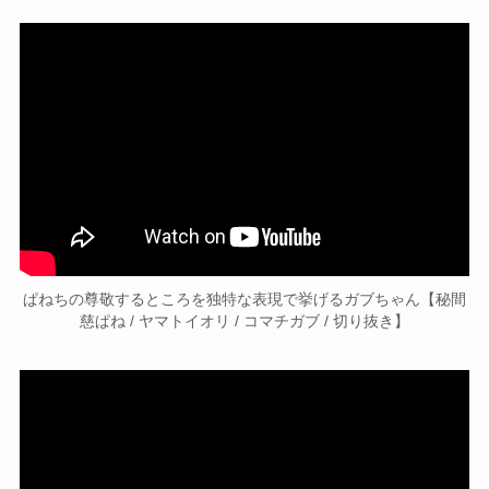
ぱねちの尊敬するところを独特な表現で挙げるガブちゃん【秘間
慈ぱね / ヤマトイオリ / コマチガブ / 切り抜き】