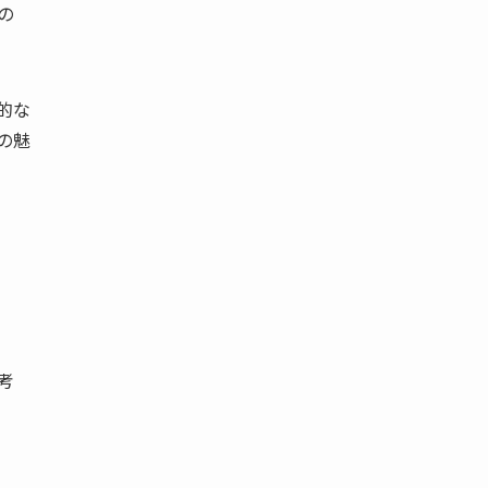
の
的な
の魅
考