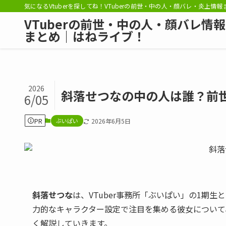
気になるVtuberを探してね！VTuberの前世・中の人・顔バレ・炎上情
VTuberの前世・中の人・顔バレ情報
まとめ｜はねライブ！
2026
斜落せつなの中の人は誰？前
6/05
PR
ぶいぱい
2026年6月5日
斜落せつな
は、VTuber事務所「ぶいぱい」の1期
力的なキャラクター設定で注目を集める彼女について
く解説していきます。