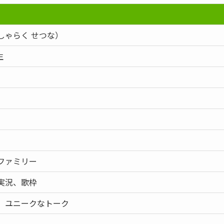
しゃらく せつな）
生
ファミリー
実況、歌枠
、ユニークなトーク