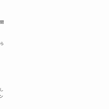
間
ら
し
ン