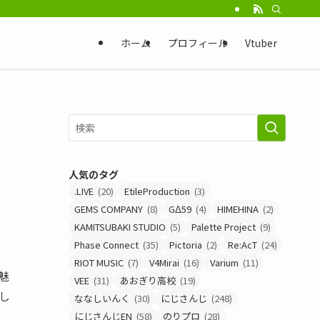
ホーム
プロフィール
Vtuber
人気のタグ
.LIVE
(20)
EtileProduction
(3)
GEMS COMPANY
(8)
GΔ59
(4)
HIMEHINA
(2)
KAMITSUBAKI STUDIO
(5)
Palette Project
(9)
Phase Connect
(35)
Pictoria
(2)
Re:AcT
(24)
RIOT MUSIC
(7)
V4Mirai
(16)
Varium
(11)
魅
VEE
(31)
あおぎり高校
(19)
し
ななしいんく
(30)
にじさんじ
(248)
にじさんじEN
(58)
のりプロ
(28)