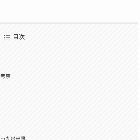
目次
底考察
なった出来事