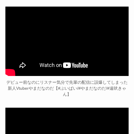
デビュー前なのにリスナー気分で先輩の配信に誤爆してしまった
新人Vtuberやまだなのだ【#ぶいぱい/#やまだなのだ/#遠吠きゃ
ん】