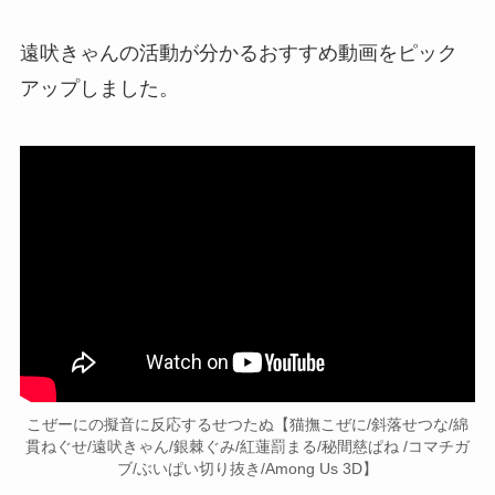
遠吠きゃんの活動が分かるおすすめ動画をピック
アップしました。
こぜーにの擬音に反応するせつたぬ【猫撫こぜに/斜落せつな/綿
貫ねぐせ/遠吠きゃん/銀棘ぐみ/紅蓮罰まる/秘間慈ぱね /コマチガ
ブ/ぶいぱい切り抜き/Among Us 3D】