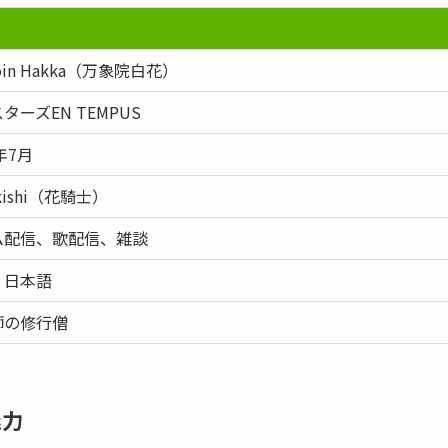
zoin Hakka（万象院白花）
ターズEN TEMPUS
年7月
kishi（花騎士）
ム配信、歌配信、雑談
・日本語
師の修行僧
魅力