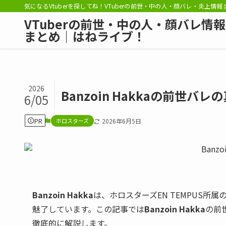
気になるVtuberを探してね！VTuberの前世・中の人・顔バレ・炎上情
VTuberの前世・中の人・顔バレ情報
まとめ｜はねライブ！
2026
Banzoin Hakkaの前
6/05
PR
ホロスターズ
2026年6月5日
Banzoin Hakka
は、ホロスターズEN TEMPUS所
魅了しています。この記事では
Banzoin Hakka
の前
徹底的に解説します。