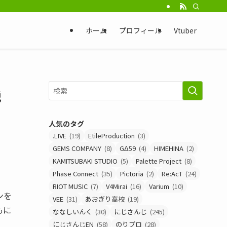
ホーム
プロフィール
Vtuber
説
人気のタグ
.LIVE
(19)
EtileProduction
(3)
GEMS COMPANY
(8)
GΔ59
(4)
HIMEHINA
(2)
KAMITSUBAKI STUDIO
(5)
Palette Project
(8)
Phase Connect
(35)
Pictoria
(2)
Re:AcT
(24)
RIOT MUSIC
(7)
V4Mirai
(16)
Varium
(10)
ンを
VEE
(31)
あおぎり高校
(19)
もに
ななしいんく
(30)
にじさんじ
(245)
にじさんじEN
(58)
のりプロ
(28)