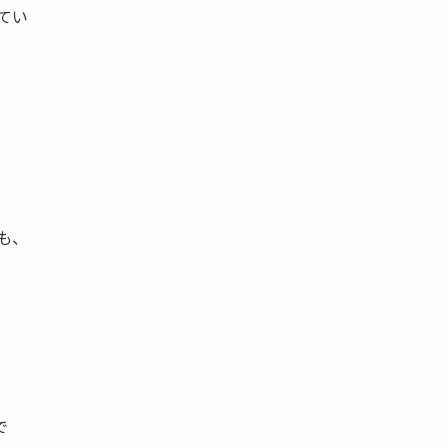
てい
も、
で