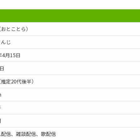
（おとことら）
さんじ
年4月15日
8日
推定20代後半）
m
子
開
ム配信、雑談配信、歌配信