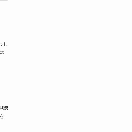
っし
は
視聴
を