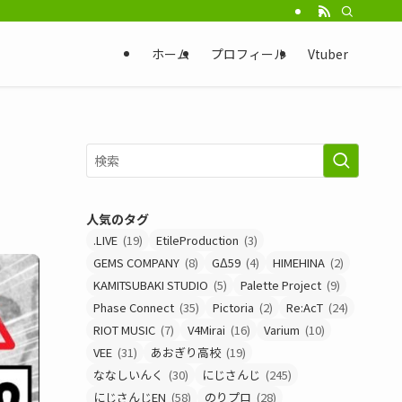
ホーム
プロフィール
Vtuber
人気のタグ
.LIVE
(19)
EtileProduction
(3)
GEMS COMPANY
(8)
GΔ59
(4)
HIMEHINA
(2)
KAMITSUBAKI STUDIO
(5)
Palette Project
(9)
Phase Connect
(35)
Pictoria
(2)
Re:AcT
(24)
RIOT MUSIC
(7)
V4Mirai
(16)
Varium
(10)
VEE
(31)
あおぎり高校
(19)
ななしいんく
(30)
にじさんじ
(245)
にじさんじEN
(58)
のりプロ
(28)