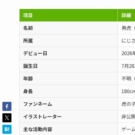
項目
詳細
名前
男虎
所属
にじ
デビュー日
2026
誕生日
7月2
年齢
不明（
身長
180c
ファンネーム
虎の
イラストレーター
非公
主な活動内容
ゲー