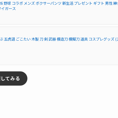
26 野球 コラボ メンズ ボクサーパンツ 新生活 プレゼント ギフト 男性 紳
神タイガース
らんぶ 五虎退 ごこたい 木製 刀 剣 武器 模造刀 模擬刀 道具 コスプレグッズ (
探してみる