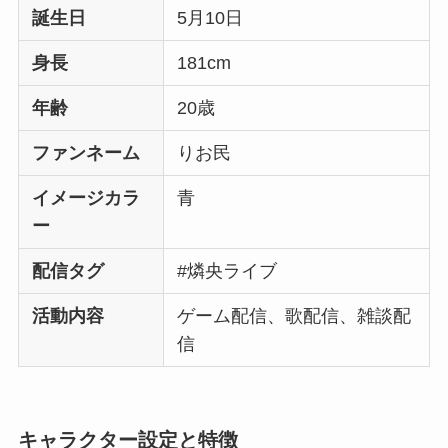
誕生日
5月10日
身長
181cm
年齢
20歳
ファンネーム
りお民
イメージカラ
青
ー
配信タグ
#燐央ライブ
活動内容
ゲーム配信、歌配信、雑談配
信
キャラクター設定と特徴