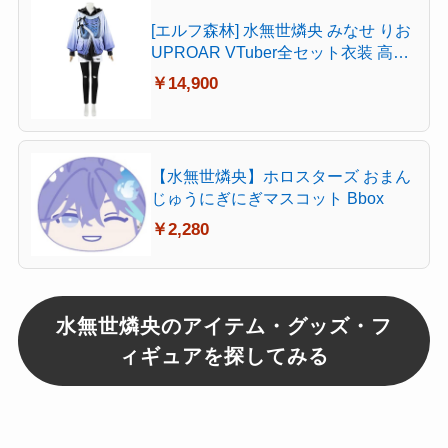
[エルフ森林] 水無世燐央 みなせ りお
UPROAR VTuber全セット衣装 高級
品 撮影用 コスプレ用衣装 コスプレ
￥14,900
コスチューム 仮装 cosplay男性S
【水無世燐央】ホロスターズ おまん
じゅうにぎにぎマスコット Bbox
￥2,280
水無世燐央のアイテム・グッズ・フ
ィギュアを探してみる