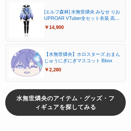
[エルフ森林] 水無世燐央 みなせ りお
UPROAR VTuber全セット衣装 高級
品 撮影用 コスプレ用衣装 コスプレ
￥14,900
コスチューム 仮装 cosplay男性S
【水無世燐央】ホロスターズ おまん
じゅうにぎにぎマスコット Bbox
￥2,280
水無世燐央のアイテム・グッズ・フ
ィギュアを探してみる