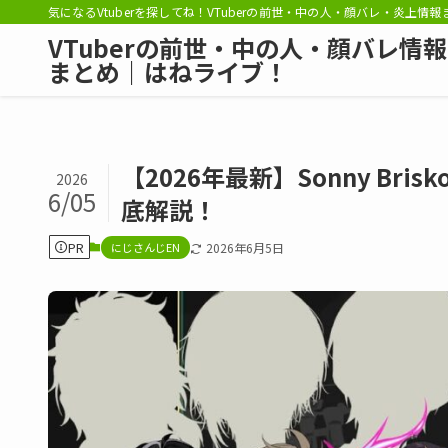
気になるVtuberを探してね！VTuberの前世・中の人・顔バレ・炎上情
VTuberの前世・中の人・顔バレ情報
まとめ｜はねライブ！
【2026年最新】Sonny B
2026
6/05
底解説！
PR
にじさんじEN
2026年6月5日