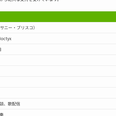
sko（サニー・ブリスコ）
ctyx
日
）
談、歌配信
奏