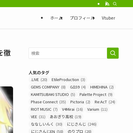
ホーム
プロフィール
Vtuber
を徹
人気のタグ
.LIVE
(20)
EtileProduction
(3)
GEMS COMPANY
(8)
GΔ59
(4)
HIMEHINA
(2)
KAMITSUBAKI STUDIO
(5)
Palette Project
(9)
Phase Connect
(35)
Pictoria
(2)
Re:AcT
(24)
RIOT MUSIC
(7)
V4Mirai
(16)
Varium
(11)
VEE
(31)
あおぎり高校
(19)
ななしいんく
(30)
にじさんじ
(246)
にじさんじEN
(58)
のりプロ
(28)