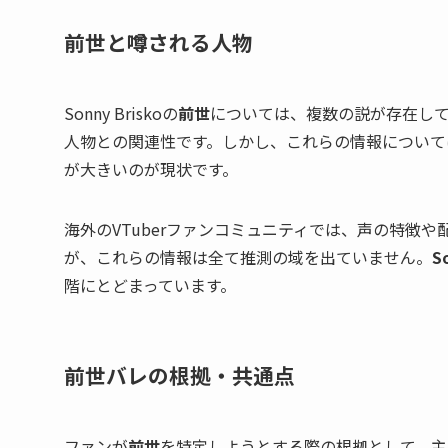
前世と噂される人物
Sonny Briskoの
前世
については、複数の説が存在し
人物との関連性です。しかし、これらの情報について
が大きいのが現状です。
海外のVTuberファンコミュニティでは、声の特徴
が、これらの情報は全て推測の域を出ていません。
S
階にとどまっています。
前世バレの根拠・共通点
ファンが
前世
を特定しようとする際の根拠として、主