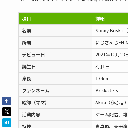
項目
詳細
名前
Sonny Bri
所属
にじさんじEN No
デビュー日
2021年12月20
誕生日
3月1日
身長
179cm
ファンネーム
Briskadets
絵師（ママ）
Akira（秋赤音
活動内容
ゲーム配信、雑
特技
声真似、楽器演