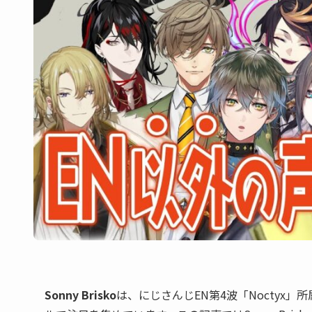
Sonny Brisko
は、にじさんじEN第4波「Noctyx」