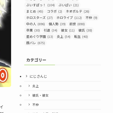
ぶいすぽっ！
(104)
ぶいぱい
(21)
まとめ
(45)
コラボ
(2)
ネオポルテ
(26)
ホロスターズ
(27)
ホロライブ
(112)
不仲
(9)
中の人
(696)
個人勢
(39)
前世
(690)
卒業
(30)
引退
(34)
彼女
(11)
彼氏
(38)
星めぐり学園
(13)
炎上
(54)
転生
(40)
顔バレ
(675)
カテゴリー
にじさんじ
炎上
彼氏・彼女
不仲
イ