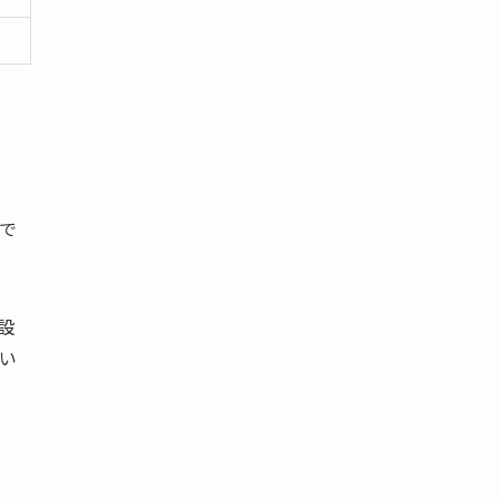
信で
設
い