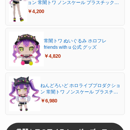
ョン 常闇トワ ノンスケール プラスチック製
塗装済み完成品
￥4,200
常闇トワ ぬいぐるみ ホロフレ
friends with u 公式 グッズ
￥4,820
ねんどろいど ホロライブプロダクショ
ン 常闇トワ ノンスケール プラスチッ
ク製 塗装済み可動フィギュア
￥6,980