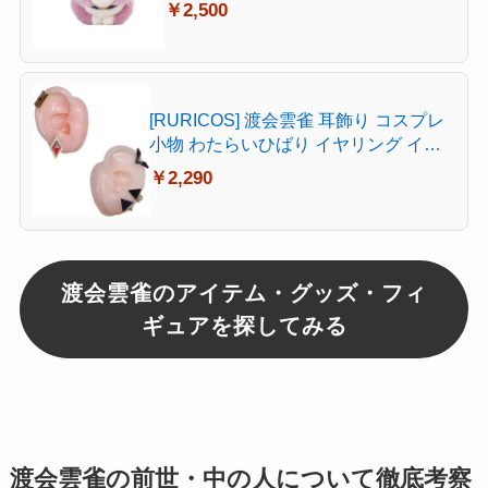
￥2,500
[RURICOS] 渡会雲雀 耳飾り コスプレ
小物 わたらいひばり イヤリング イヤ
クリップ 撮影 キャラクター 風 アクセ
￥2,290
サリー 変装 仮装 イベント パーティ グ
ッズ 応援小物 プレゼント (タイプA)
渡会雲雀のアイテム・グッズ・フィ
ギュアを探してみる
渡会雲雀の前世・中の人について徹底考察