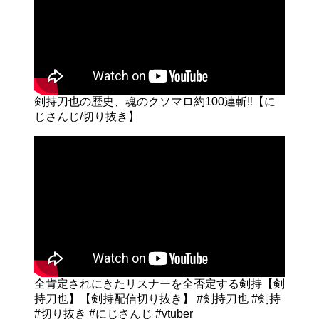
剣持刀也の歴史、魂のクソマロ約100連斬‼【に
じさんじ/切り抜き】
全肯定されにきたリスナーを全否定する剣持【剣
持刀也】【剣持配信切り抜き】 #剣持刀也 #剣持
#切り抜き #にじさんじ #vtuber