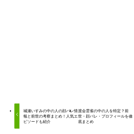
URLをコピーしました！
URLをコピーしました！
城瀬いすみの中の人の顔バレ情
渡会雲雀の中の人を特定？前
報と前世の考察まとめ！人気エ
世・顔バレ・プロフィールを徹
ピソードも紹介
底まとめ