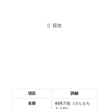
目次
剣持刀也のプロフィール・基本情報
剣持刀也
は2018年からにじさんじで活動を開始し、現在で
は同グループの中でも特に人気の高いライバーの一人として
知られています。その独特な配信スタイルと毒舌キャラで、
多くの視聴者から愛されています。
項目
詳細
名前
剣持刀也（けんもち
とうや）