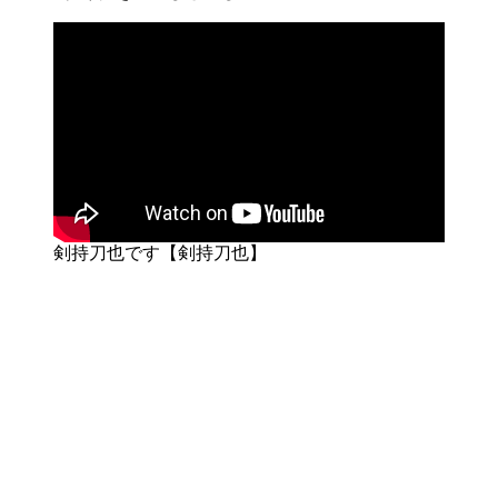
剣持刀也です【剣持刀也】
にじさんじの関連記事
にじさんじの他のメンバーについても詳しく解説していま
す。あわせてご覧ください。
城瀬いすみの中の人の顔バレ情報と前世の考察まと
め！人気エピソードも紹介
ドーラの前世・中の人を徹底考察！顔バレ情報やプロ
フィールまとめ