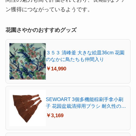
ン獲得につながっているようです。
花園さやかのおすすめグッズ
３５３ 清峰釜 大きな絵皿36cm 花園
のなかに鳥たちも仲間入り
￥14,990
SEWOART 3個多機能棕刷手拿小刷
子 花园盆栽清掃用ブラシ 耐久性のあ
る棕毛
￥3,169