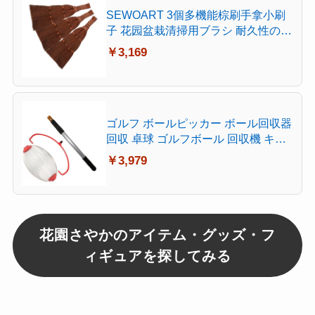
SEWOART 3個多機能棕刷手拿小刷
子 花园盆栽清掃用ブラシ 耐久性のあ
る棕毛
￥3,169
ゴルフ ボールピッカー ボール回収器
回収 卓球 ゴルフボール 回収機 キャ
ッチャー ボール拾い 球 ガーデン 栗
￥3,979
収穫 ハンドル付 dar-tamahiroi
花園さやかのアイテム・グッズ・フ
ィギュアを探してみる