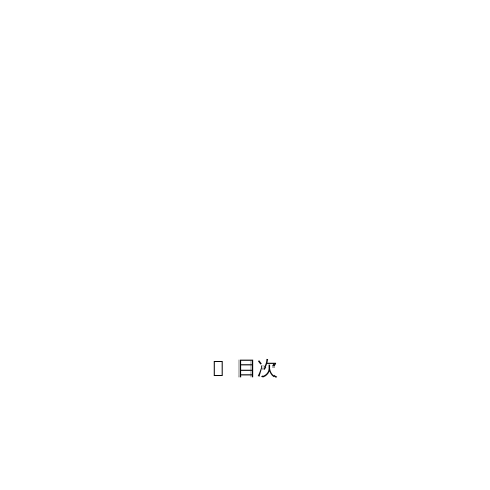
底解説！前世・中の人や顔バレの噂を考察
目次