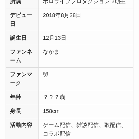
所属
ホロライブプロダクション 2期生
デビュー
2018年8月28日
日
誕生日
12月13日
ファンネ
なかま
ーム
ファンマ
👹
ーク
年齢
？？？歳
身長
158cm
活動内容
ゲーム配信、雑談配信、歌配信、
コラボ配信