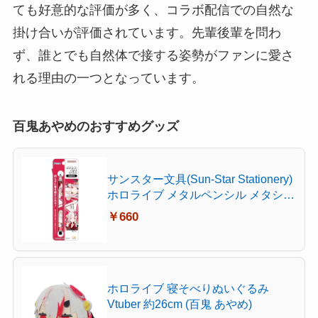
ても好意的な評価が多く、コラボ配信での自然な
掛け合いが評価されています。先輩後輩を問わ
ず、誰とでも自然体で接する姿勢がファンに愛さ
れる理由の一つとなっています。
百鬼あやめのおすすめグッズ
サンスター文具(Sun-Star Stationery)
ホロライブ メタルペンシル メタシル
ライトノック hololive Vtuber 百鬼あ
￥660
やめ S5021553
ホロライブ 寝そべりぬいぐるみ
Vtuber 約26cm (百鬼 あやめ)