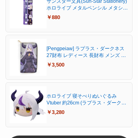
サンスター文具(Sun-Star Stationery)
ホロライブ メタルペンシル メタシル
ライトノック hololive Vtuber ラプラ
￥880
スダークネス S5021626
[Pengpeiaw] ラプラス・ダークネス
27財布 レディース 長財布 メンズ 持
ち運び便利 大容量 長財布 ファッシ
￥3,500
ョン 誕生日プレゼント グッズ
ホロライブ 寝そべりぬいぐるみ
Vtuber 約26cm (ラプラス・ダークネ
ス)
￥3,280