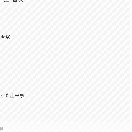
底考察
なった出来事
選