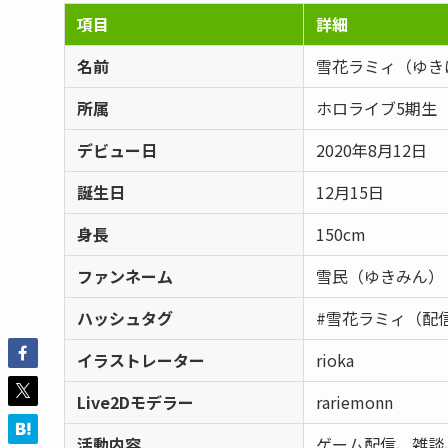
項目
詳細
名前
雪花ラミィ（ゆき
所属
ホロライブ5期生
デビュー日
2020年8月12日
誕生日
12月15日
身長
150cm
ファンネーム
雪民（ゆきみん）
ハッシュタグ
#雪花ラミィ（配
イラストレーター
rioka
Live2Dモデラー
rariemonn
活動内容
ゲーム配信、雑談