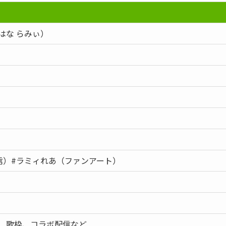
はな らみぃ）
信）#ラミィれあ（ファンアート）
、歌枠、コラボ配信など