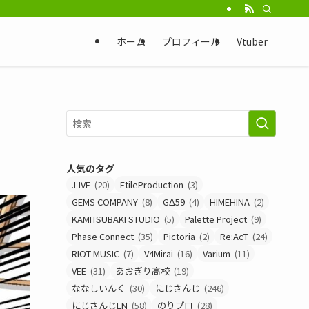
ホーム
プロフィール
Vtuber
人気のタグ
.LIVE
(20)
EtileProduction
(3)
GEMS COMPANY
(8)
GΔ59
(4)
HIMEHINA
(2)
KAMITSUBAKI STUDIO
(5)
Palette Project
(9)
Phase Connect
(35)
Pictoria
(2)
Re:AcT
(24)
RIOT MUSIC
(7)
V4Mirai
(16)
Varium
(11)
VEE
(31)
あおぎり高校
(19)
ななしいんく
(30)
にじさんじ
(246)
にじさんじEN
(58)
のりプロ
(28)