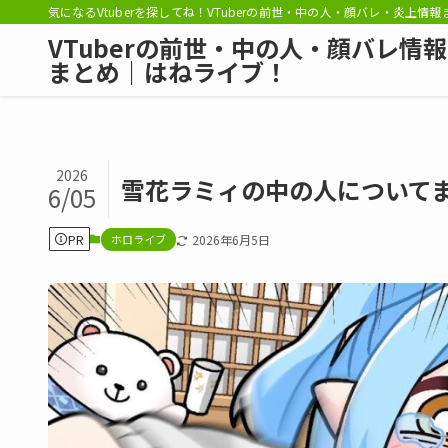
気になるVtuberを探してね！VTuberの前世・中の人・顔バレ・炎上情
VTuberの前世・中の人・顔バレ情報
まとめ｜はねライブ！
2026
雪花ラミィの中の人について
6/05
PR
ホロライブ
2026年6月5日