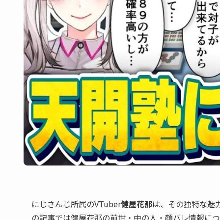
にじさんじ所属のVTuber
健屋花那
は、その独特な魅
の記事では健屋花那の前世・中の人・顔バレ情報につ