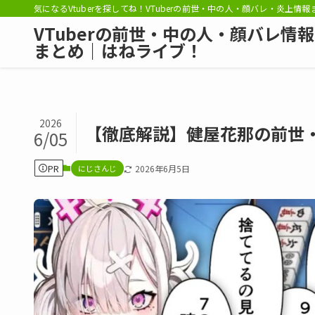
気になるVtuberを探してね！VTuberの前世・中の人・顔バレ・炎上情
VTuberの前世・中の人・顔バレ情報
まとめ｜はねライブ！
2026
【徹底解説】健屋花那の前世
6/05
PR
にじさんじ
2026年6月5日