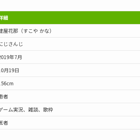
詳細
健屋花那（すこや かな）
にじさんじ
2019年7月
10月19日
156cm
患者
ゲーム実況、雑談、歌枠
医者