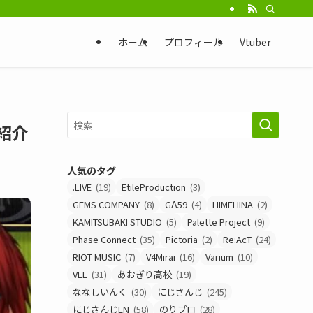
ホーム
プロフィール
Vtuber
紹介
人気のタグ
.LIVE
(19)
EtileProduction
(3)
GEMS COMPANY
(8)
GΔ59
(4)
HIMEHINA
(2)
KAMITSUBAKI STUDIO
(5)
Palette Project
(9)
Phase Connect
(35)
Pictoria
(2)
Re:AcT
(24)
RIOT MUSIC
(7)
V4Mirai
(16)
Varium
(10)
VEE
(31)
あおぎり高校
(19)
ななしいんく
(30)
にじさんじ
(245)
にじさんじEN
(58)
のりプロ
(28)