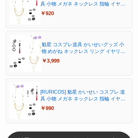
具 小物 メガネ ネックレス 指輪 イヤリ
ング アクセサリー 耳飾り コスチューム
￥920
撮影 Cosplay 文化祭 学園祭 ハロウィン
クリスマス 男女兼用 萌えグッズ (指輪)
魁星 コスプレ道具 かいせいグッズ 小
物 めがね ネックレス リング イヤリン
グ アクセサリー バーチャルアイドル
￥3,999
仮装 漫遊展 撮影 観賞用 誕生日 忘年会
学園祭 (4個セット)
[RURICOS] 魁星 かいせい コスプレ 道
具 小物 メガネ ネックレス 指輪 イヤリ
ング アクセサリー 耳飾り コスチューム
￥990
撮影 Cosplay 文化祭 学園祭 ハロウィン
クリスマス 男女兼用 萌えグッズ (イヤ
リング)