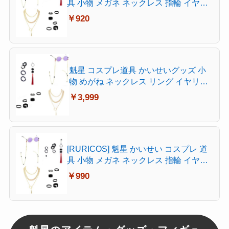
具 小物 メガネ ネックレス 指輪 イヤリ
ング アクセサリー 耳飾り コスチューム
￥920
撮影 Cosplay 文化祭 学園祭 ハロウィン
クリスマス 男女兼用 萌えグッズ (指輪)
魁星 コスプレ道具 かいせいグッズ 小
物 めがね ネックレス リング イヤリン
グ アクセサリー バーチャルアイドル
￥3,999
仮装 漫遊展 撮影 観賞用 誕生日 忘年会
学園祭 (4個セット)
[RURICOS] 魁星 かいせい コスプレ 道
具 小物 メガネ ネックレス 指輪 イヤリ
ング アクセサリー 耳飾り コスチューム
￥990
撮影 Cosplay 文化祭 学園祭 ハロウィン
クリスマス 男女兼用 萌えグッズ (イヤ
リング)